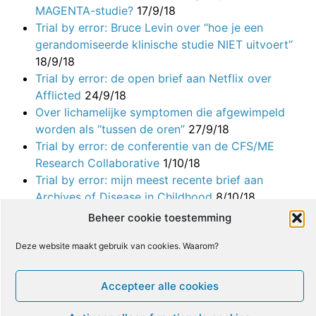
MAGENTA-studie?
17/9/18
Trial by error: Bruce Levin over “hoe je een
gerandomiseerde klinische studie NIET uitvoert”
18/9/18
Trial by error: de open brief aan Netflix over
Afflicted
24/9/18
Over lichamelijke symptomen die afgewimpeld
worden als “tussen de oren”
27/9/18
Trial by error: de conferentie van de CFS/ME
Research Collaborative
1/10/18
Trial by error: mijn meest recente brief aan
Archives of Disease in Childhood
8/10/18
Trial by error: mijn eerste post over het IAPT-
Beheer cookie toestemming
programma
10/10/18
Trial by error: Per Fink in New York
16/10/18
Deze website maakt gebruik van cookies. Waarom?
Trial by error: de zielige reactie van de
Psychosomatische Conferentie
17/10/18
Accepteer alle cookies
ME/CVS is geen psychosomatische ziekte
18/10/18
e
Mijn brief aan organisator van 4