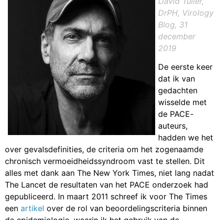
David Tuller,
DrPH, Virology
Blog, 31
december
2019
De eerste keer
dat ik van
gedachten
wisselde met
de PACE-
auteurs,
hadden we het
over gevalsdefinities, de criteria om het zogenaamde
chronisch vermoeidheidssyndroom vast te stellen. Dit
alles met dank aan The New York Times, niet lang nadat
The Lancet de resultaten van het PACE onderzoek had
gepubliceerd. In maart 2011 schreef ik voor The Times
een
artikel
over de rol van beoordelingscriteria binnen