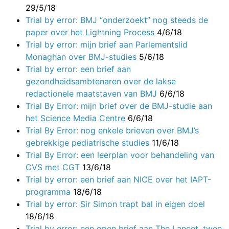
29/5/18
Trial by error: BMJ “onderzoekt” nog steeds de
paper over het Lightning Process
4/6/18
Trial by error: mijn brief aan Parlementslid
Monaghan over BMJ-studies
5/6/18
Trial by error: een brief aan
gezondheidsambtenaren over de lakse
redactionele maatstaven van BMJ
6/6/18
Trial By Error: mijn brief over de BMJ-studie aan
het Science Media Centre
6/6/18
Trial By Error: nog enkele brieven over BMJ’s
gebrekkige pediatrische studies
11/6/18
Trial By Error: een leerplan voor behandeling van
CVS met CGT
13/6/18
Trial by error: een brief aan NICE over het IAPT-
programma
18/6/18
Trial by error: Sir Simon trapt bal in eigen doel
18/6/18
Trial by error: een open brief aan The Lancet, twee