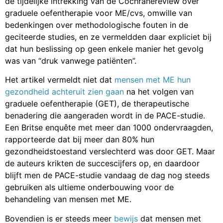
de tijdelijke intrekking van de Cochranereview over
graduele oefentherapie voor ME/cvs, omwille van
bedenkingen over methodologische fouten in de
geciteerde studies, en ze vermeldden daar expliciet bij
dat hun beslissing op geen enkele manier het gevolg
was van “druk vanwege patiënten”.
Het artikel vermeldt niet dat
mensen met ME hun
gezondheid achteruit zien gaan
na het volgen van
graduele oefentherapie (GET), de therapeutische
benadering die aangeraden wordt in de PACE-studie.
Een Britse enquête met meer dan 1000 ondervraagden,
rapporteerde dat bij meer dan 80% hun
gezondheidstoestand verslechterd was door GET. Maar
de auteurs krikten de succescijfers op, en daardoor
blijft men de PACE-studie vandaag de dag nog steeds
gebruiken als ultieme onderbouwing voor de
behandeling van mensen met ME.
Bovendien is er steeds meer
bewijs
dat mensen met