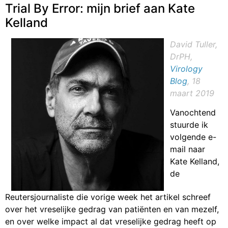
Trial By Error: mijn brief aan Kate
Kelland
David Tuller,
DrPH,
Virology
Blog
, 18
maart 2019
Vanochtend
stuurde ik
volgende e-
mail naar
Kate Kelland,
de
Reutersjournaliste die vorige week het artikel schreef
over het vreselijke gedrag van patiënten en van mezelf,
en over welke impact al dat vreselijke gedrag heeft op