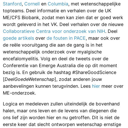
Stanford
,
Cornell
en
Columbia
, met wetenschappelijke
topteams. Deel informatie en verhalen over de
UK
ME/CFS Biobank
, zodat men kan zien dat er goed werk
wordt geleverd in het VK. Deel verhalen over de nieuwe
Collaboratieve Centra voor onderzoek van NIH
. Deel
goede
artikels
over
de fouten in PACE
, maar ook over
de reële vooruitgang die aan de gang is in het
wetenschappelijk onderzoek over myalgische
encefalomyelitis. Volg en deel de tweets over de
Conferentie van Emerge Australia die op dit moment
bezig is. En gebruik de hashtag #ShareGoodScience
[
DeelGoedeWetenschap
], zodat anderen jouw
aanbevelingen kunnen terugvinden. Lees
hier
meer over
ME-onderzoek.
Logica en medeleven zullen uiteindelijk de bovenhand
halen, maar ons leven en de levens van diegenen die
ons lief zijn worden hier en nu getroffen. Dit is niet de
eerste keer dat slecht ontworpen wetenschap ernstige