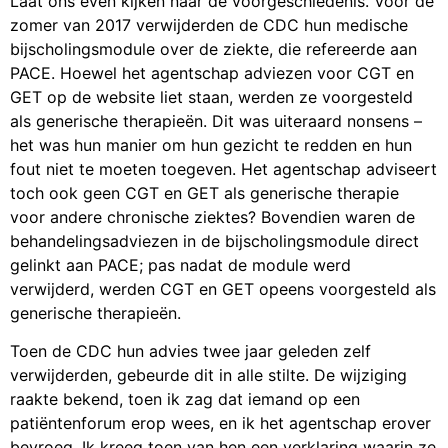
Laat ons even kijken naar de voorgeschiedenis. Vóór de
zomer van 2017 verwijderden de CDC hun medische
bijscholingsmodule over de ziekte, die refereerde aan
PACE. Hoewel het agentschap adviezen voor CGT en
GET op de website liet staan, werden ze voorgesteld
als generische therapieën. Dit was uiteraard nonsens –
het was hun manier om hun gezicht te redden en hun
fout niet te moeten toegeven. Het agentschap adviseert
toch ook geen CGT en GET als generische therapie
voor andere chronische ziektes? Bovendien waren de
behandelingsadviezen in de bijscholingsmodule direct
gelinkt aan PACE; pas nadat de module werd
verwijderd, werden CGT en GET opeens voorgesteld als
generische therapieën.
Toen de CDC hun advies twee jaar geleden zelf
verwijderden, gebeurde dit in alle stilte. De wijziging
raakte bekend, toen ik zag dat iemand op een
patiëntenforum erop wees, en ik het agentschap erover
bevroeg. Ik kreeg toen van hen een verklaring waarin ze