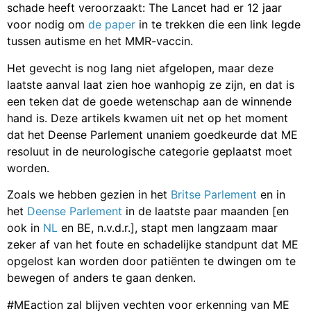
schade heeft veroorzaakt: The Lancet had er 12 jaar
voor nodig om
de paper
in te trekken die een link legde
tussen autisme en het MMR-vaccin.
Het gevecht is nog lang niet afgelopen, maar deze
laatste aanval laat zien hoe wanhopig ze zijn, en dat is
een teken dat de goede wetenschap aan de winnende
hand is. Deze artikels kwamen uit net op het moment
dat het Deense Parlement unaniem goedkeurde dat ME
resoluut in de neurologische categorie geplaatst moet
worden.
Zoals we hebben gezien in het
Britse Parlement
en in
het
Deense Parlement
in de laatste paar maanden [en
ook in
NL
en
BE
, n.v.d.r.], stapt men langzaam maar
zeker af van het foute en schadelijke standpunt dat ME
opgelost kan worden door patiënten te dwingen om te
bewegen of anders te gaan denken.
#MEaction zal blijven vechten voor erkenning van ME