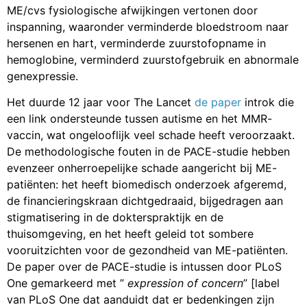
ME/cvs fysiologische afwijkingen vertonen door
inspanning, waaronder verminderde bloedstroom naar
hersenen en hart, verminderde zuurstofopname in
hemoglobine, verminderd zuurstofgebruik en abnormale
genexpressie.
Het duurde 12 jaar voor The Lancet
de paper
introk die
een link ondersteunde tussen autisme en het MMR-
vaccin, wat ongelooflijk veel schade heeft veroorzaakt.
De methodologische fouten in de PACE-studie hebben
evenzeer onherroepelijke schade aangericht bij ME-
patiënten: het heeft biomedisch onderzoek afgeremd,
de financieringskraan dichtgedraaid, bijgedragen aan
stigmatisering in de dokterspraktijk en de
thuisomgeving, en het heeft geleid tot sombere
vooruitzichten voor de gezondheid van ME-patiënten.
De paper over de PACE-studie is intussen door PLoS
One gemarkeerd met ”
expression of concern
” [label
van PLoS One dat aanduidt dat er bedenkingen zijn