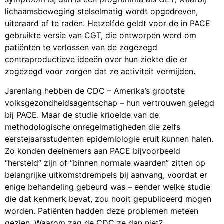
lichaamsbeweging stelselmatig wordt opgedreven,
uiteraard af te raden. Hetzelfde geldt voor de in PACE
gebruikte versie van CGT, die ontworpen werd om
patiënten te verlossen van de zogezegd
contraproductieve ideeën over hun ziekte die er
zogezegd voor zorgen dat ze activiteit vermijden.
Jarenlang hebben de CDC – Amerika’s grootste
volksgezondheidsagentschap – hun vertrouwen gelegd
bij PACE. Maar de studie krioelde van de
methodologische onregelmatigheden die zelfs
eerstejaarsstudenten epidemiologie eruit kunnen halen.
Zo konden deelnemers aan PACE bijvoorbeeld
“hersteld” zijn of “binnen normale waarden” zitten op
belangrijke uitkomstdrempels bij aanvang, voordat er
enige behandeling gebeurd was – eender welke studie
die dat kenmerk bevat, zou nooit gepubliceerd mogen
worden. Patiënten hadden deze problemen meteen
gezien. Waarom zag de CDC ze dan niet?