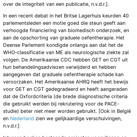
over de integriteit van een publicatie, n.v.d.r.].
In een recent debat in het Britse Lagerhuis keurden 40
parlementsleden een motie goed die steun geeft aan
verhoogde financiering van biomedisch onderzoek, en
aan de opschorting van graduele oefentherapie. Het
Deense Parlement kondigde onlangs aan dat het de
WHO-classificatie van ME als neurologische ziekte zal
volgen. De Amerikaanse CDC hebben GET en CGT uit
hun behandelingsadviezen verwijderd en hebben
aangegeven dat graduele oefentherapie schade kan
veroorzaken. Het Amerikaanse AHRQ heeft het bewijs
voor GET en CGT gedegradeerd en heeft aangeraden
dat de Oxfordcriteria (de brede diagnostische criteria
die gebruikt werden bij rekrutering voor de PACE-
studie) beter niet meer worden gebruikt. [Ook in
België
en
Nederland
zien we gelijkaardige verschuivingen,
n.v.d.r.]