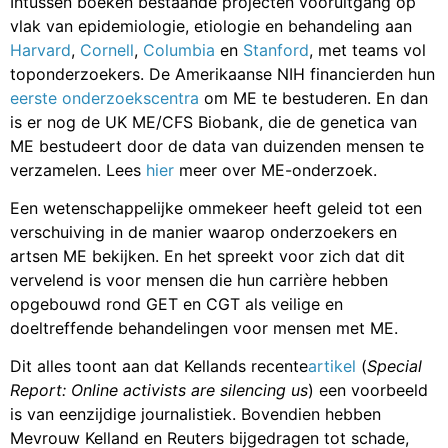
Intussen boeken bestaande projecten vooruitgang op
vlak van epidemiologie, etiologie en behandeling aan
Harvard
,
Cornell
,
Columbia
en
Stanford
, met teams vol
toponderzoekers. De Amerikaanse NIH financierden hun
eerste onderzoekscentra
om ME te bestuderen. En dan
is er nog de
UK ME/CFS Biobank
, die de genetica van
ME bestudeert door de data van duizenden mensen te
verzamelen. Lees
hier
meer over ME-onderzoek.
Een wetenschappelijke ommekeer heeft geleid tot een
verschuiving in de manier waarop onderzoekers en
artsen ME bekijken. En het spreekt voor zich dat dit
vervelend is voor mensen die hun carrière hebben
opgebouwd rond GET en CGT als veilige en
doeltreffende behandelingen voor mensen met ME.
Dit alles toont aan dat Kellands recente
artikel
(
Special
Report: Online activists are silencing us
) een voorbeeld
is van eenzijdige journalistiek. Bovendien hebben
Mevrouw Kelland en Reuters bijgedragen tot schade,