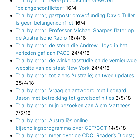
Trial by error: twee podcastinterviews en
“belangenconflicten”
16/4
Trial by error, gastpost: crowdfunding David Tuller
is geen belangenconflict
16/4
Trial by error: Professor Michael Sharpes flater op
de Australische Radio
18/4/18
Trial by error: de steun die Andrew Lloyd in het
verleden gaf aan PACE
24/4/18
Trial by error: de winkeltasstudie en de vernieuwde
website van de staat New York
24/4/18
Trial by error: tot ziens Australië; en twee updates
25/4/18
Trial by error: Vraag en antwoord met Leonard
Jason met betrekking tot gevalsdefinities
2/5/18
Trial by error: mijn bezoeken aan Alem Matthees
7/5/18
Trial by error: Australiës online
bijscholingsprogramma over GET/CGT
14/5/18
Trial by error: meer over de CDC; Reader’s Digest;