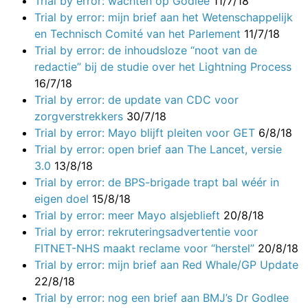
Trial by error: wachten op Godlee
11/7/18
Trial by error: mijn brief aan het Wetenschappelijk
en Technisch Comité van het Parlement
11/7/18
Trial by error: de inhoudsloze “noot van de
redactie” bij de studie over het Lightning Process
16/7/18
Trial by error: de update van CDC voor
zorgverstrekkers
30/7/18
Trial by error: Mayo blijft pleiten voor GET
6/8/18
Trial by error: open brief aan The Lancet, versie
3.0
13/8/18
Trial by error: de BPS-brigade trapt bal wéér in
eigen doel
15/8/18
Trial by error: meer Mayo alsjeblieft
20/8/18
Trial by error: rekruteringsadvertentie voor
FITNET-NHS maakt reclame voor “herstel”
20/8/18
Trial by error: mijn brief aan Red Whale/GP Update
22/8/18
Trial by error: nog een brief aan BMJ’s Dr Godlee