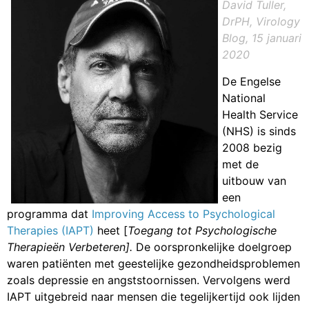
David Tuller,
DrPH, Virology
Blog, 15 januari
2020
De Engelse
National
Health Service
(NHS) is sinds
2008 bezig
met de
uitbouw van
een
programma dat
Improving Access to Psychological
Therapies (IAPT)
heet [
Toegang tot Psychologische
Therapieën Verbeteren].
De oorspronkelijke doelgroep
waren patiënten met geestelijke gezondheidsproblemen
zoals depressie en angststoornissen. Vervolgens werd
IAPT uitgebreid naar mensen die tegelijkertijd ook lijden