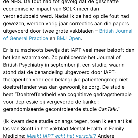
de NHS. De fout had tot gevolg dat de geschatte
economische impact van SOLK meer dan
verdriedubbeld werd. Nadat ik ze had op die fout had
gewezen, werden vorig jaar correcties aan die papers
uitgevoerd door twee grote vakbladen –
British Journal
of General Practice
en
BMJ Open
.
Er is ruimschoots bewijs dat IAPT veel meer belooft dan
het kan waarmaken. Zo publiceerde het Journal of
British Psychiatry
in september jl. een studie
, waarin
stond dat de behandeling uitgevoerd door IAPT-
therapeuten voor een belangrijke patiëntengroep niet
doeltreffender was dan gewoonlijke zorg. De studie
heet “Doeltreffendheid van cognitieve gedragstherapie
voor depressie bij vergevorderde kanker:
gerandomiseerde gecontroleerde studie
CanTalk
.”
(Ik kwam deze studie onlangs tegen, toen ik een artikel
las van Scott in het vakblad Mental Health in Family
Medicine:
Maakt IAPT écht het verschil?
Andere