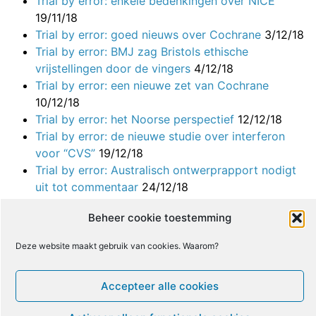
Trial by error: enkele bedenkingen over NICE
19/11/18
Trial by error: goed nieuws over Cochrane
3/12/18
Trial by error: BMJ zag Bristols ethische
vrijstellingen door de vingers
4/12/18
Trial by error: een nieuwe zet van Cochrane
10/12/18
Trial by error: het Noorse perspectief
12/12/18
Trial by error: de nieuwe studie over interferon
voor “CVS”
19/12/18
Trial by error: Australisch ontwerprapport nodigt
uit tot commentaar
24/12/18
Trial by error: “Geen woorden, maar daden!”,
Beheer cookie toestemming
zeggen patiënten tegen NIH
26/12/18
Trial by error: mijn brief aan de seniorauteur van
Deze website maakt gebruik van cookies. Waarom?
de studie over het Lightning Process
7/1/19
Trial by error: verdere bedenkingen over de
Accepteer alle cookies
interferonstudie
7/1/19
Trial by error: weer een Parlementair Debat voor