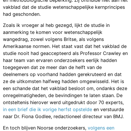
en methodologische beperking. Zij onthulde niet aan het
vakblad dat de studie wetenschappelijke kernprincipes
had geschonden.
Zoals ik vroeger al heb gezegd, lijkt de studie in
aanmerking te komen voor wetenschappelijk
wangedrag, zowel volgens Britse, als volgens
Amerikaanse normen. Het staat vast dat het vakblad de
studie nooit had geaccepteerd als Professor Crawley en
haar team van ervaren onderzoekers eerlijk hadden
toegegeven dat ze meer dan de helft van de
deelnemers op voorhand hadden gerekruteerd en dat
ze de uitkomsten halfweg hadden omgewisseld. Het is
een schande dat het vakblad besloot om, ondanks deze
onregelmatigheden, de bevindingen te laten staan. De
ontsteltenis hierover werd uitgedrukt door 70 experts,
in een brief die ik vorige herfst opstelde
en verstuurde
naar Dr. Fiona Godlee, redactioneel directeur van BMJ.
En toch blijven Noorse onderzoekers,
volgens een