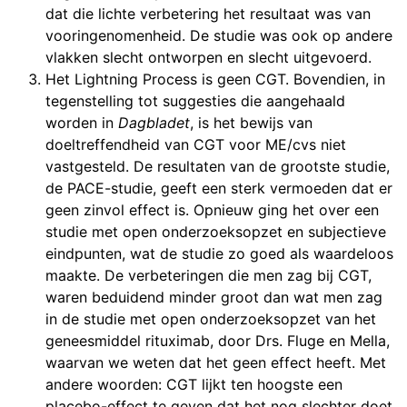
dat die lichte verbetering het resultaat was van
vooringenomenheid. De studie was ook op andere
vlakken slecht ontworpen en slecht uitgevoerd.
Het Lightning Process is geen CGT. Bovendien, in
tegenstelling tot suggesties die aangehaald
worden in
Dagbladet
, is het bewijs van
doeltreffendheid van CGT voor ME/cvs niet
vastgesteld. De resultaten van de grootste studie,
de PACE-studie, geeft een sterk vermoeden dat er
geen zinvol effect is. Opnieuw ging het over een
studie met open onderzoeksopzet en subjectieve
eindpunten, wat de studie zo goed als waardeloos
maakte. De verbeteringen die men zag bij CGT,
waren beduidend minder groot dan wat men zag
in de studie met open onderzoeksopzet van het
geneesmiddel rituximab, door Drs. Fluge en Mella,
waarvan we weten dat het geen effect heeft. Met
andere woorden: CGT lijkt ten hoogste een
placebo-effect te geven dat het nog slechter doet