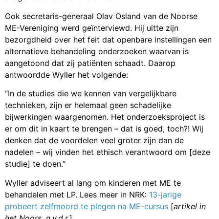
Ook secretaris-generaal Olav Osland van de Noorse
ME-Vereniging werd geïnterviewd. Hij uitte zijn
bezorgdheid over het feit dat openbare instellingen een
alternatieve behandeling onderzoeken waarvan is
aangetoond dat zij patiënten schaadt. Daarop
antwoordde Wyller het volgende:
“In de studies die we kennen van vergelijkbare
technieken, zijn er helemaal geen schadelijke
bijwerkingen waargenomen. Het onderzoeksproject is
er om dit in kaart te brengen – dat is goed, toch?! Wij
denken dat de voordelen veel groter zijn dan de
nadelen – wij vinden het ethisch verantwoord om [deze
studie] te doen.”
Wyller adviseert al lang om kinderen met ME te
behandelen met LP. Lees meer in NRK:
13-jarige
probeert zelfmoord te plegen na ME-cursus
[
artikel in
het Noors, n.v.d.r.
]