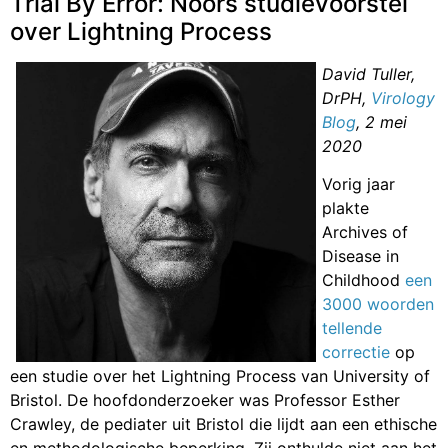
Trial By Error: Noors studievoorstel
over Lightning Process
David Tuller,
DrPH,
Virology
Blog
, 2 mei
2020
Vorig jaar
plakte
Archives of
Disease in
Childhood
een
3000 woorden
tellende
correctie
op
een studie over het Lightning Process van University of
Bristol. De hoofdonderzoeker was Professor Esther
Crawley, de pediater uit Bristol die lijdt aan een ethische