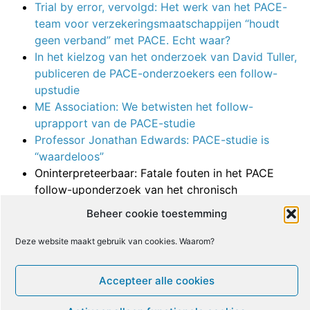
Trial by error, vervolgd: Het werk van het PACE-
team voor verzekeringsmaatschappijen “houdt
geen verband” met PACE. Echt waar?
In het kielzog van het onderzoek van David Tuller,
publiceren de PACE-onderzoekers een follow-
upstudie
ME Association: We betwisten het follow-
uprapport van de PACE-studie
Professor Jonathan Edwards: PACE-studie is
“waardeloos”
Oninterpreteerbaar: Fatale fouten in het PACE
follow-uponderzoek van het chronisch
vermoeidheidssyndroom
Beheer cookie toestemming
Waarom de wetenschappelijke wereld het nodig
heeft dat de PACE-gegevens worden vrijgegeven
Deze website maakt gebruik van cookies. Waarom?
Reporter hekelt studie naar chronisch
vermoeidheidssyndroom: ik stopte bij 14.000
Accepteer alle cookies
woorden – genoeg was genoeg
Een “moreel equivalent van oorlog” en de PACE-