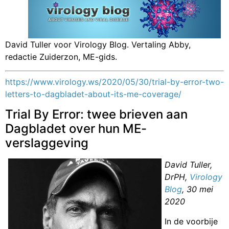
David Tuller voor Virology Blog. Vertaling Abby,
redactie Zuiderzon, ME-gids.
https://www.virology.ws/2020/05/30/trial-by-error-two-
letters-to-dagbladet-about-its-me-coverage/
Trial By Error: twee brieven aan
Dagbladet over hun ME-
verslaggeving
David Tuller,
DrPH,
Virology
Blog
, 30 mei
2020
In de voorbije