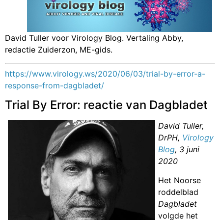
David Tuller voor Virology Blog. Vertaling Abby,
redactie Zuiderzon, ME-gids.
https://www.virology.ws/2020/06/03/trial-by-error-a-
response-from-dagbladet/
Trial By Error: reactie van Dagbladet
David Tuller,
DrPH,
Virology
Blog
, 3 juni
2020
Het Noorse
roddelblad
Dagbladet
volgde het