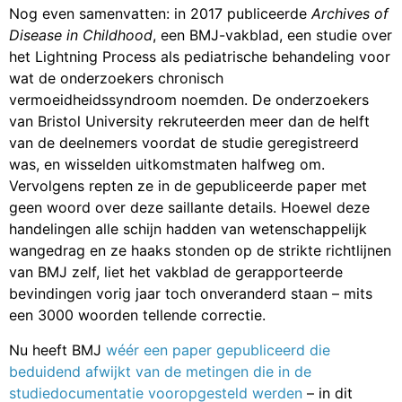
Nog even samenvatten: in 2017 publiceerde
Archives of
Disease in Childhood
, een BMJ-vakblad, een studie over
het Lightning Process als pediatrische behandeling voor
wat de onderzoekers chronisch
vermoeidheidssyndroom noemden. De onderzoekers
van Bristol University rekruteerden meer dan de helft
van de deelnemers voordat de studie geregistreerd
was, en wisselden uitkomstmaten halfweg om.
Vervolgens repten ze in de gepubliceerde paper met
geen woord over deze saillante details. Hoewel deze
handelingen alle schijn hadden van wetenschappelijk
wangedrag en ze haaks stonden op de strikte richtlijnen
van BMJ zelf, liet het vakblad de gerapporteerde
bevindingen vorig jaar toch onveranderd staan – mits
een 3000 woorden tellende correctie.
Nu heeft BMJ
wéér een paper gepubliceerd die
beduidend afwijkt van de metingen die in de
studiedocumentatie vooropgesteld werden
– in dit