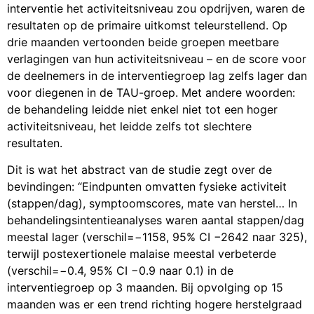
interventie het activiteitsniveau zou opdrijven, waren de
resultaten op de primaire uitkomst teleurstellend. Op
drie maanden vertoonden beide groepen meetbare
verlagingen van hun activiteitsniveau – en de score voor
de deelnemers in de interventiegroep lag zelfs lager dan
voor diegenen in de TAU-groep. Met andere woorden:
de behandeling leidde niet enkel niet tot een hoger
activiteitsniveau, het leidde zelfs tot slechtere
resultaten.
Dit is wat het abstract van de studie zegt over de
bevindingen: “Eindpunten omvatten fysieke activiteit
(stappen/dag), symptoomscores, mate van herstel… In
behandelingsintentieanalyses waren aantal stappen/dag
meestal lager (verschil=−1158, 95% CI −2642 naar 325),
terwijl postexertionele malaise meestal verbeterde
(verschil=−0.4, 95% CI −0.9 naar 0.1) in de
interventiegroep op 3 maanden. Bij opvolging op 15
maanden was er een trend richting hogere herstelgraad