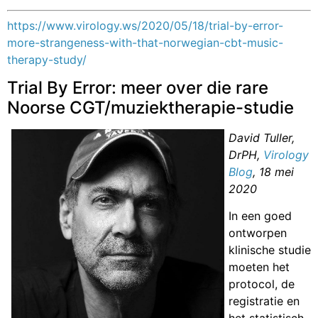
https://www.virology.ws/2020/05/18/trial-by-error-
more-strangeness-with-that-norwegian-cbt-music-
therapy-study/
Trial By Error: meer over die rare
Noorse CGT/muziektherapie-studie
David Tuller,
DrPH,
Virology
Blog
, 18 mei
2020
In een goed
ontworpen
klinische studie
moeten het
protocol, de
registratie en