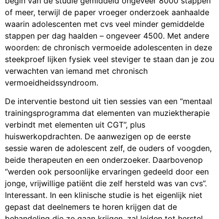
begin van de studie gemiddeld ongeveer 8000 stappen
of meer, terwijl de paper vroeger onderzoek aanhaalde
waarin adolescenten met cvs veel minder gemiddelde
stappen per dag haalden – ongeveer 4500. Met andere
woorden: de chronisch vermoeide adolescenten in deze
steekproef lijken fysiek veel steviger te staan dan je zou
verwachten van iemand met chronisch
vermoeidheidssyndroom.
De interventie bestond uit tien sessies van een “mentaal
trainingsprogramma dat elementen van muziektherapie
verbindt met elementen uit CGT”, plus
huiswerkopdrachten. De aanwezigen op de eerste
sessie waren de adolescent zelf, de ouders of voogden,
beide therapeuten en een onderzoeker. Daarbovenop
“werden ook persoonlijke ervaringen gedeeld door een
jonge, vrijwillige patiënt die zelf hersteld was van cvs”.
Interessant. In een klinische studie is het eigenlijk niet
gepast dat deelnemers te horen krijgen dat de
behandeling die ze gaan krijgen, zal leiden tot herstel,