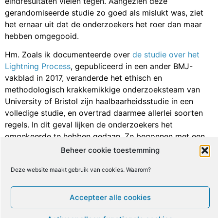
eindresultaten vielen tegen. Aangezien deze
gerandomiseerde studie zo goed als mislukt was, ziet
het ernaar uit dat de onderzoekers het roer dan maar
hebben omgegooid.
Hm. Zoals ik documenteerde over
de studie over het
Lightning Process
, gepubliceerd in een ander BMJ-
vakblad in 2017, veranderde het ethisch en
methodologisch krakkemikkige onderzoeksteam van
University of Bristol zijn haalbaarheidsstudie in een
volledige studie, en overtrad daarmee allerlei soorten
regels. In dit geval lijken de onderzoekers het
omgekeerde te hebben gedaan. Ze begonnen met een
echte gerandomiseerde studie, maar hebben die
Beheer cookie toestemming
gedegradeerd tot een haalbaarheidsstudie. Interessante
Deze website maakt gebruik van cookies. Waarom?
manier van werken!
**********
Accepteer alle cookies
Laat ons nu even een kijkje nemen in de uitspraken over