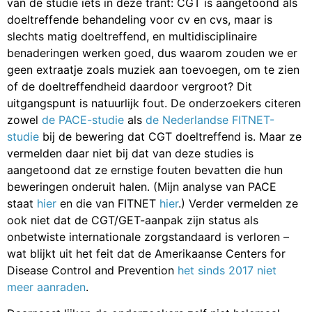
van de studie iets in deze trant: CGT is aangetoond als
doeltreffende behandeling voor cv en cvs, maar is
slechts matig doeltreffend, en multidisciplinaire
benaderingen werken goed, dus waarom zouden we er
geen extraatje zoals muziek aan toevoegen, om te zien
of de doeltreffendheid daardoor vergroot? Dit
uitgangspunt is natuurlijk fout. De onderzoekers citeren
zowel
de PACE-studie
als
de Nederlandse FITNET-
studie
bij de bewering dat CGT doeltreffend is. Maar ze
vermelden daar niet bij dat van deze studies is
aangetoond dat ze ernstige fouten bevatten die hun
beweringen onderuit halen. (Mijn analyse van PACE
staat
hier
en die van FITNET
hier
.) Verder vermelden ze
ook niet dat de CGT/GET-aanpak zijn status als
onbetwiste internationale zorgstandaard is verloren –
wat blijkt uit het feit dat de Amerikaanse Centers for
Disease Control and Prevention
het sinds 2017 niet
meer aanraden
.