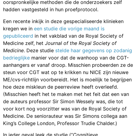
oorspronkelijke methoden die de onderzoekers zelf
hadden vastgesteld in hun proefprotocol.
Een recente inkijk in deze gespecialiseerde klinieken
kregen we in
een studie die vorige maand is
gepubliceerd
in het vakblad van de Royal Society of
Medicine zelf, het
Journal of the Royal Society of
Medicine
. Deze studie
stelde haar gegevens op zodanig
bedrieglijke
manier voor dat de wanhoop van de CGT-
aanhangers er vanaf droop. Misschien probeerden ze de
steun voor CGT wat op te krikken nu NICE zijn nieuwe
ME/cvs-richtlijn voorbereidt. Het is moeilijk te begrijpen
hoe deze miskleun de peerreview heeft overleefd.
(Misschien heeft het te maken met het feit dat een van
de auteurs professor Sir Simon Wessely was, die tot
voor kort nog voorzitter was van de Royal Society of
Medicine. De seniorauteur was Sir Simons collega aan
King’s College London, Professor Trudie Chalder.)
In ieder geval leek de studie (“
Cognitieve