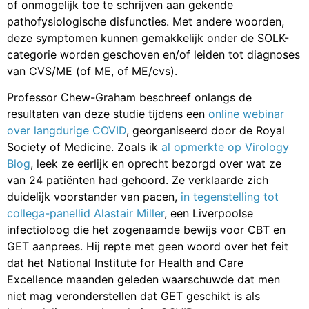
of onmogelijk toe te schrijven aan gekende
pathofysiologische disfuncties. Met andere woorden,
deze symptomen kunnen gemakkelijk onder de SOLK-
categorie worden geschoven en/of leiden tot diagnoses
van CVS/ME (of ME, of ME/cvs).
Professor Chew-Graham beschreef onlangs de
resultaten van deze studie tijdens een
online webinar
over langdurige COVID
, georganiseerd door de Royal
Society of Medicine. Zoals ik
al opmerkte op Virology
Blog
, leek ze eerlijk en oprecht bezorgd over wat ze
van 24 patiënten had gehoord. Ze verklaarde zich
duidelijk voorstander van pacen,
in tegenstelling tot
collega-panellid Alastair Miller
, een Liverpoolse
infectioloog die het zogenaamde bewijs voor CBT en
GET aanprees. Hij repte met geen woord over het feit
dat het National Institute for Health and Care
Excellence maanden geleden waarschuwde dat men
niet mag veronderstellen dat GET geschikt is als