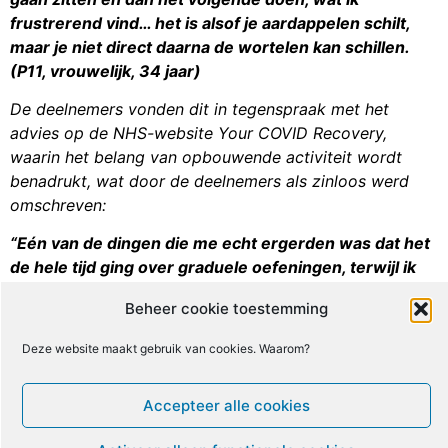
frustrerend vind… het is alsof je aardappelen schilt,
maar je niet direct daarna de wortelen kan schillen.
(P11, vrouwelijk, 34 jaar)
De deelnemers vonden dit in tegenspraak met het
advies op de NHS-website Your COVID Recovery,
waarin het belang van opbouwende activiteit wordt
benadrukt, wat door de deelnemers als zinloos werd
omschreven:
“Eén van de dingen die me echt ergerden was dat het
de hele tijd ging over graduele oefeningen, terwijl ik
uit ervaring heb geleerd dat mezelf zelfs maar een
Beheer cookie toestemming
klein beetje pushen enorme gevolgen heeft… Ik deed
meer dan ik had moeten doen, wat waarschijnlijk nog
Deze website maakt gebruik van cookies. Waarom?
steeds maar 25% was van wat ik had gekund voordat
ik ziek was. En ik was helemaal uitgeput. Tegen
Accepteer alle cookies
maandag lag ik in bed, ik raakte niet meer uit bed en ik
had pijn op de borst. Dus ze praten over graduele