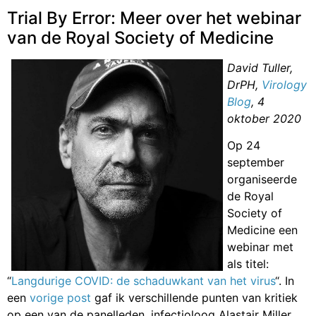
Trial By Error: Meer over het webinar
van de Royal Society of Medicine
David Tuller,
DrPH,
Virology
Blog
, 4
oktober 2020
Op 24
september
organiseerde
de Royal
Society of
Medicine een
webinar met
als titel:
“
Langdurige COVID: de schaduwkant van het virus
“. In
een
vorige post
gaf ik verschillende punten van kritiek
op een van de panelleden, infectioloog Alastair Miller.