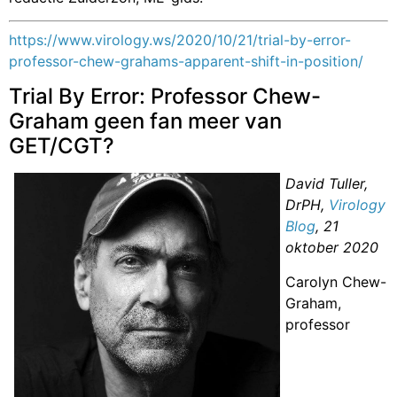
https://www.virology.ws/2020/10/21/trial-by-error-
professor-chew-grahams-apparent-shift-in-position/
Trial By Error: Professor Chew-
Graham geen fan meer van
GET/CGT?
David Tuller,
DrPH,
Virology
Blog
, 21
oktober 2020
Carolyn Chew-
Graham,
professor