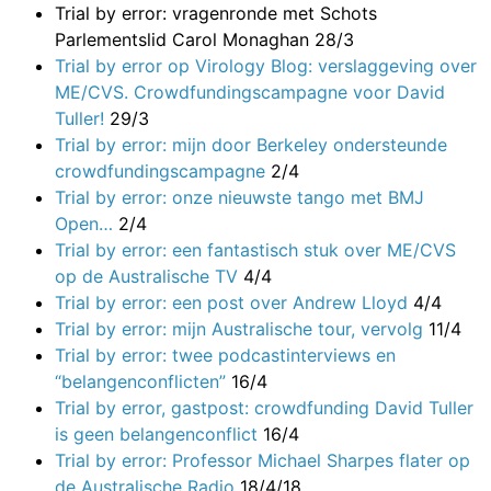
Trial by error: vragenronde met Schots
Parlementslid Carol Monaghan
28/3
Trial by error op Virology Blog: verslaggeving over
ME/CVS. Crowdfundingscampagne voor David
Tuller!
29/3
Trial by error: mijn door Berkeley ondersteunde
crowdfundingscampagne
2/4
Trial by error: onze nieuwste tango met BMJ
Open…
2/4
Trial by error: een fantastisch stuk over ME/CVS
op de Australische TV
4/4
Trial by error: een post over Andrew Lloyd
4/4
Trial by error: mijn Australische tour, vervolg
11/4
Trial by error: twee podcastinterviews en
“belangenconflicten”
16/4
Trial by error, gastpost: crowdfunding David Tuller
is geen belangenconflict
16/4
Trial by error: Professor Michael Sharpes flater op
de Australische Radio
18/4/18