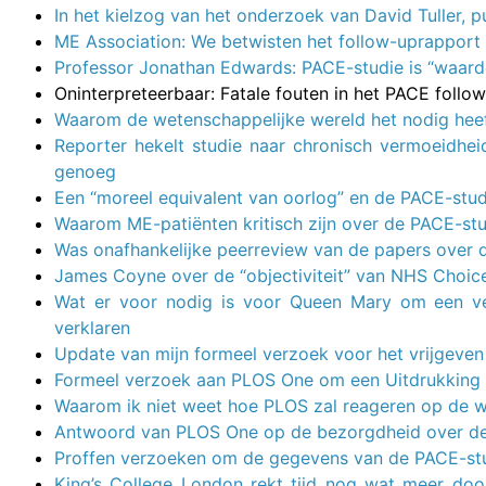
In het kielzog van het onderzoek van David Tuller,
ME Association: We betwisten het follow-uprapport
Professor Jonathan Edwards: PACE-studie is “waard
Oninterpreteerbaar: Fatale fouten in het PACE fol
Waarom de wetenschappelijke wereld het nodig hee
Reporter hekelt studie naar chronisch vermoeidhe
genoeg
Een “moreel equivalent van oorlog” en de PACE-stu
Waarom ME-patiënten kritisch zijn over de PACE-st
Was onafhankelijke peerreview van de papers over 
James Coyne over de “objectiviteit” van NHS Choic
Wat er voor nodig is voor Queen Mary om een ver
verklaren
Update van mijn formeel verzoek voor het vrijgeve
Formeel verzoek aan PLOS One om een Uitdrukking 
Waarom ik niet weet hoe PLOS zal reageren op de we
Antwoord van PLOS One op de bezorgdheid over de 
Proffen verzoeken om de gegevens van de PACE-st
King’s College London rekt tijd nog wat meer doo