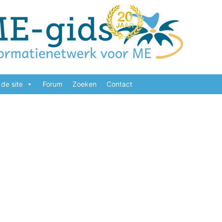
de site
Forum
Zoeken
Contact