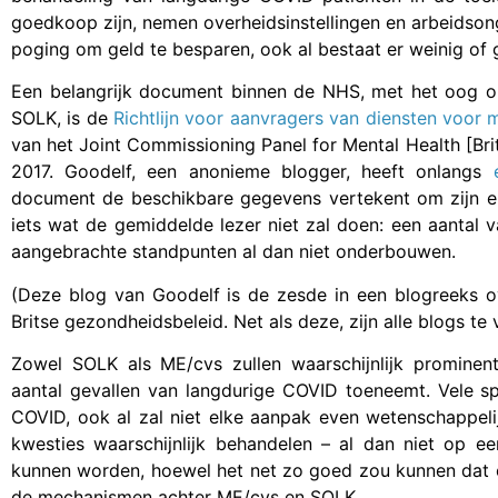
goedkoop zijn, nemen overheidsinstellingen en arbeidsong
poging om geld te besparen, ook al bestaat er weinig of g
Een belangrijk document binnen de NHS, met het oog o
SOLK, is de
Richtlijn voor aanvragers van diensten voor
van het Joint Commissioning Panel for Mental Health [Bri
2017. Goodelf, een anonieme blogger, heeft onlangs
document de beschikbare gegevens vertekent om zijn eig
iets wat de gemiddelde lezer niet zal doen: een aantal 
aangebrachte standpunten al dan niet onderbouwen.
(Deze blog van Goodelf is de zesde in een blogreeks o
Britse gezondheidsbeleid. Net als deze, zijn alle blogs t
Zowel SOLK als ME/cvs zullen waarschijnlijk prominen
aantal gevallen van langdurige COVID toeneemt. Vele spe
COVID, ook al zal niet elke aanpak even wetenschappeli
kwesties waarschijnlijk behandelen – al dan niet op 
kunnen worden, hoewel het net zo goed zou kunnen dat 
de mechanismen achter ME/cvs en SOLK.