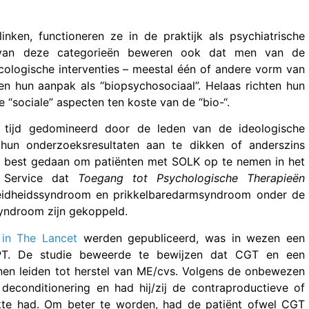
nken, functioneren ze in de praktijk als psychiatrische
it van deze categorieën beweren ook dat men van de
cologische interventies – meestal één of andere vorm van
en hun aanpak als “biopsychosociaal”. Helaas richten hun
 “sociale” aspecten ten koste van de “bio-“.
e tijd gedomineerd door de leden van de ideologische
hun onderzoeksresultaten aan te dikken of anderszins
n best gedaan om patiënten met SOLK op te nemen in het
h Service dat
Toegang tot Psychologische Therapieën
oeidheidssyndroom en prikkelbaredarmsyndroom onder de
syndroom zijn gekoppeld.
1 in The Lancet
werden gepubliceerd, was in wezen een
IAPT. De studie beweerde te bewijzen dat CGT en een
nen leiden tot herstel van ME/cvs. Volgens de onbewezen
deconditionering en had hij/zij de contraproductieve of
ziekte had. Om beter te worden, had de patiënt ofwel CGT