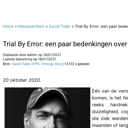
Home
»
Nieuwsartikels
»
David Tuller
»
Trial By Error: een paar be
Trial By Error: een paar bedenkingen ov
Geplaatst door
admin
op
18/01/2021
Laatste bijwerking op 18/01/2021
Bron:
David Tuller, DrPH, Virology Blog
| 13732 x gelezen
20 oktober 2020.
Eén van de vero
komen, is het f
reeks hardnek
duizeligheid, c
die ziek werden
maanden of lange