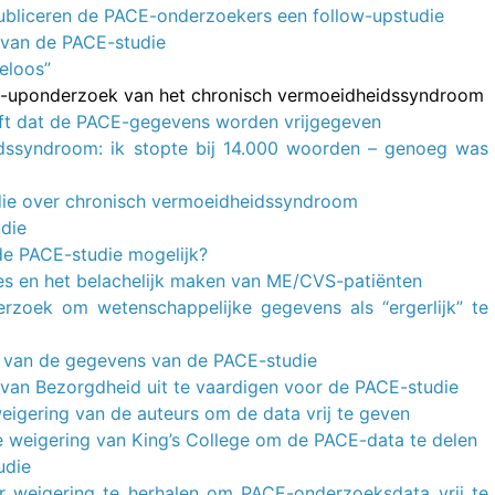
 publiceren de PACE-onderzoekers een follow-upstudie
 van de PACE-studie
eloos”
low-uponderzoek van het chronisch vermoeidheidssyndroom
ft dat de PACE-gegevens worden vrijgegeven
idssyndroom: ik stopte bij 14.000 woorden – genoeg was
die over chronisch vermoeidheidssyndroom
udie
de PACE-studie mogelijk?
es en het belachelijk maken van ME/CVS-patiënten
zoek om wetenschappelijke gegevens als “ergerlijk” te
n van de gegevens van de PACE-studie
van Bezorgdheid uit te vaardigen voor de PACE-studie
igering van de auteurs om de data vrij te geven
weigering van King’s College om de PACE-data te delen
udie
r weigering te herhalen om PACE-onderzoeksdata vrij te