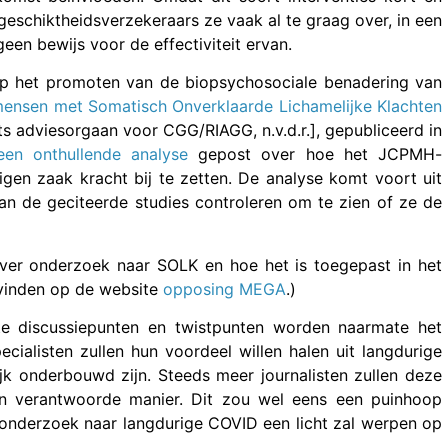
eschiktheidsverzekeraars ze vaak al te graag over, in een
een bewijs voor de effectiviteit ervan.
p het promoten van de biopsychosociale benadering van
 mensen met Somatisch Onverklaarde Lichamelijke Klachten
ts adviesorgaan voor CGG/RIAGG, n.v.d.r.], gepubliceerd in
een onthullende analyse
gepost over hoe het JCPMH-
en zaak kracht bij te zetten. De analyse komt voort uit
van de geciteerde studies controleren om te zien of ze de
ver onderzoek naar SOLK en hoe het is toegepast in het
e vinden op de website
opposing MEGA
.)
te discussiepunten en twistpunten worden naarmate het
cialisten zullen hun voordeel willen halen uit langdurige
jk onderbouwd zijn. Steeds meer journalisten zullen deze
een verantwoorde manier. Dit zou wel eens een puinhoop
onderzoek naar langdurige COVID een licht zal werpen op