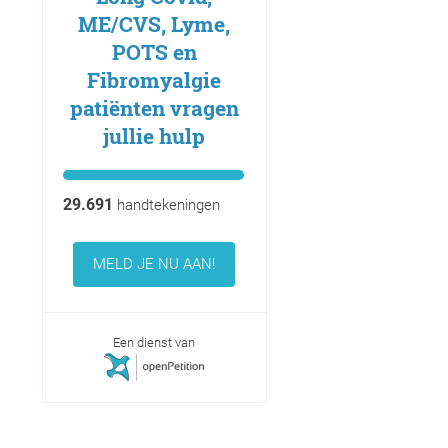
ME/CVS, Lyme,
POTS en
Fibromyalgie
patiënten vragen
jullie hulp
29.691
handtekeningen
MELD JE NU AAN!
Een dienst van