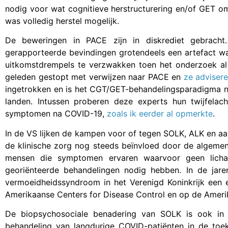
nodig voor wat cognitieve herstructurering en/of GET o
was volledig herstel mogelijk.
De beweringen in PACE zijn in diskrediet gebrach
gerapporteerde bevindingen grotendeels een artefact wa
uitkomstdrempels te verzwakken toen het onderzoek al 
geleden gestopt met verwijzen naar PACE en
ze adviser
ingetrokken en is het CGT/GET-behandelingsparadigma no
landen. Intussen proberen deze experts hun twijfela
symptomen na COVID-19,
zoals ik eerder al opmerkte
.
In de VS lijken de kampen voor of tegen SOLK, ALK en aa
de klinische zorg nog steeds beïnvloed door de algeme
mensen die symptomen ervaren waarvoor geen lichame
georiënteerde behandelingen nodig hebben. In de jare
vermoeidheidssyndroom in het Verenigd Koninkrijk een 
Amerikaanse Centers for Disease Control en op de Amerik
De biopsychosociale benadering van SOLK is ook i
behandeling van langdurige COVID-patiënten in de toek