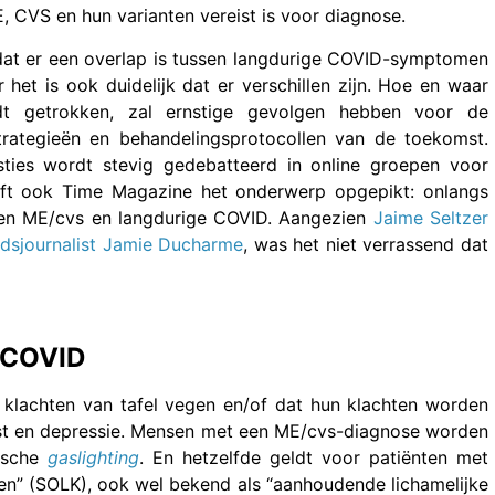
E, CVS en hun varianten vereist is voor diagnose.
k dat er een overlap is tussen langdurige COVID-symptomen
het is ook duidelijk dat er verschillen zijn. Hoe en waar
dt getrokken, zal ernstige gevolgen hebben voor de
trategieën en behandelingsprotocollen van de toekomst.
ties wordt stevig gedebatteerd in online groepen voor
ft ook Time Magazine het onderwerp opgepikt: onlangs
sen ME/cvs en langdurige COVID. Aangezien
Jaime Seltzer
dsjournalist Jamie Ducharme
, was het niet verrassend dat
 COVID
 klachten van tafel vegen en/of dat hun klachten worden
st en depressie. Mensen met een ME/cvs-diagnose worden
dische
gaslighting
. En hetzelfde geldt voor patiënten met
en” (SOLK), ook wel bekend als “aanhoudende lichamelijke