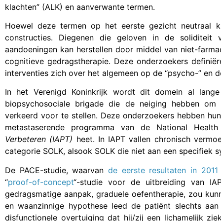
klachten” (ALK) en aanverwante termen.
Hoewel deze termen op het eerste gezicht neutraal kli
constructies. Diegenen die geloven in de solidite
aandoeningen kan herstellen door middel van niet-farma
cognitieve gedragstherapie. Deze onderzoekers definiër
interventies zich over het algemeen op de “psycho-” en de
In het Verenigd Koninkrijk wordt dit domein al lang
biopsychosociale brigade die de neiging hebben om 
verkeerd voor te stellen. Deze onderzoekers hebben hu
metastaserende programma van de National Healt
Verbeteren (IAPT)
heet. In IAPT vallen chronisch verm
categorie SOLK, alsook SOLK die niet aan een specifiek 
De PACE-studie, waarvan
de eerste resultaten in 201
“
proof-of-concept
“-studie voor de uitbreiding van 
gedragsmatige aanpak, graduele oefentherapie, zou kun
en waanzinnige hypothese leed de patiënt slechts aan 
disfunctionele overtuiging dat hij/zij een lichamelijk 