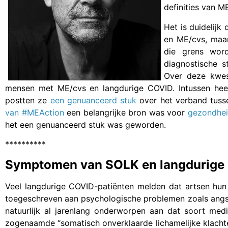
definities van M
Het is duidelij
en ME/cvs, maar 
die grens wor
diagnostische s
Over deze kwes
mensen met ME/cvs en langdurige COVID. Intussen hee
postten ze
een genuanceerd stuk
over het verband tus
van #MEAction
een belangrijke bron was voor
gezondhei
het een genuanceerd stuk was geworden.
**********
Symptomen van SOLK en langdurige
Veel langdurige COVID-patiënten melden dat artsen hun
toegeschreven aan psychologische problemen zoals ang
natuurlijk al jarenlang onderworpen aan dat soort me
zogenaamde “somatisch onverklaarde lichamelijke klacht