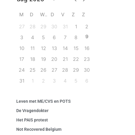
M
D
W
D
V
Z
Z
27
28
29
30
31
1
2
9
3
4
5
6
7
8
10
11
12
13
14
15
16
17
18
19
20
21
22
23
24
25
26
27
28
29
30
31
1
2
3
4
5
6
Leven met ME/CVS en POTS
De Vragendokter
Het PAIS protest
Not Recovered Belgium