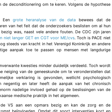
m de deconditionering om te keren. Volgens de hypothese
t. Een
grote heranalyse van de data
bewees dat de
ren van het feit dat de onderzoekers beslisten om al hun
bezig was, naast vele andere fouten. De CDC zijn jaren
en niet langer GET en CGT voor ME/cvs
. Toch is PACE niet
g steeds van kracht in het Verenigd Koninkrijk en andere
chtige aanpak toe te passen op mensen met langdurige
nverwante kwesties minder duidelijk verdeeld. Toch wordt
ne neiging van de geneeskunde om te veronderstellen dat
lijke verklaring is gevonden, wellicht psychologisch
n negentig en later heeft de aanpak van het chronisch
enorm nadelige invloed gehad op de beslissingen van de
aanse medische praktijk in het algemeen.
n de VS aan een opmars bezig en kan de zorg en de
omst beïnvloeden. Omdat dit soort interventies kort en