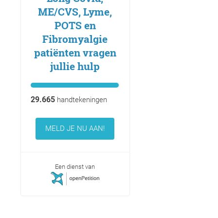
ME/CVS, Lyme,
POTS en
Fibromyalgie
patiënten vragen
jullie hulp
29.665
handtekeningen
MELD JE NU AAN!
Een dienst van