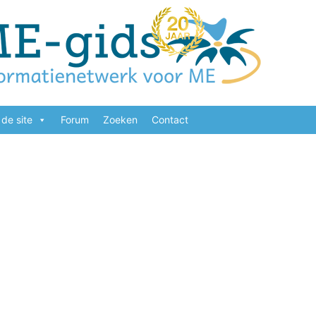
de site
Forum
Zoeken
Contact