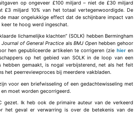
uitgaven op ongeveer £100 miljard – niet de £30 miljard
dat £3 miljard 10% van het totaal vertegenwoordigde. De
ende maar ongelukkige effect dat de schijnbare impact van
 keer te hoog werd ingeschat.
klaarde lichamelijke klachten” (SOLK) hebben Bermingham
h Journal of General Practice
als
BMJ Open
hebben gehoor
r hen gepubliceerde artikelen te corrigeren (zie
hier
en
nschappers op het gebied van SOLK in de loop van een
 hebben gemaakt, is nogal verbijsterend, net als het feit
ns het peerreviewproces bij meerdere vakbladen.
 zijn voor een briefwisseling of een gedachtewisseling met
st en moet worden gecorrigeerd.
CC gezet. Ik heb ook de primaire auteur van de verkeerd
or het geval er verwarring is over de betekenis van de