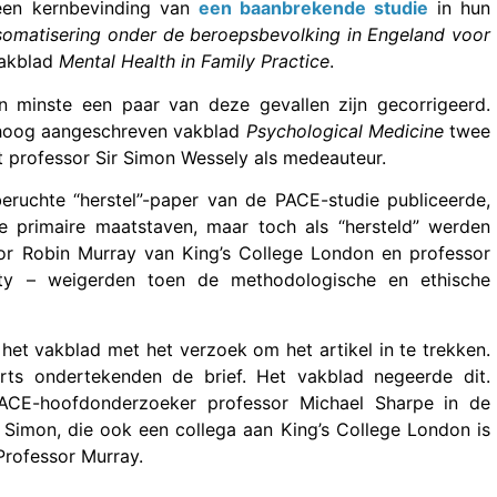
 een kernbevinding van
een baanbrekende studie
in hun
somatisering onder de beroepsbevolking in Engeland voor
vakblad
Mental Health in Family Practice
.
n minste een paar van deze gevallen zijn gecorrigeerd.
 hoog aangeschreven vakblad
Psychological Medicine
twee
et professor Sir Simon Wessely als medeauteur.
eruchte “herstel”-paper van de PACE-studie publiceerde,
 primaire maatstaven, maar toch als “hersteld” werden
or Robin Murray van King’s College London en professor
ity – weigerden toen de methodologische en ethische
het vakblad met het verzoek om het artikel in te trekken.
rts ondertekenden de brief. Het vakblad negeerde dit.
 PACE-hoofdonderzoeker professor Michael Sharpe in de
r Simon, die ook een collega aan King’s College London is
Professor Murray.