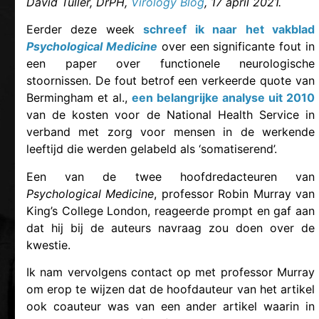
David Tuller, DrPH,
Virology Blog
, 17 april 2021.
Eerder deze week
schreef ik naar het vakblad
Psychological Medic
ine
over een significante fout in
een paper over functionele neurologische
stoornissen. De fout betrof een verkeerde quote van
Bermingham et al.,
een belangrijke analyse uit 2010
van de kosten voor de National Health Service in
verband met zorg voor mensen in de werkende
leeftijd die werden gelabeld als ‘somatiserend’.
Een van de twee hoofdredacteuren van
Psychological Medicine
, professor Robin Murray van
King’s College London, reageerde prompt en gaf aan
dat hij bij de auteurs navraag zou doen over de
kwestie.
Ik nam vervolgens contact op met professor Murray
om erop te wijzen dat de hoofdauteur van het artikel
ook coauteur was van een ander artikel waarin in