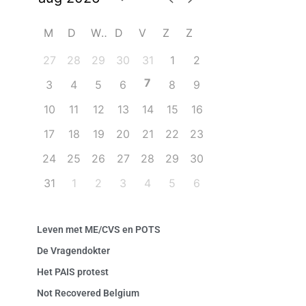
M
D
W
D
V
Z
Z
27
28
29
30
31
1
2
7
3
4
5
6
8
9
10
11
12
13
14
15
16
17
18
19
20
21
22
23
24
25
26
27
28
29
30
31
1
2
3
4
5
6
Leven met ME/CVS en POTS
De Vragendokter
Het PAIS protest
Not Recovered Belgium