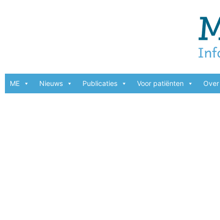
ME
Nieuws
Publicaties
Voor patiënten
Over 