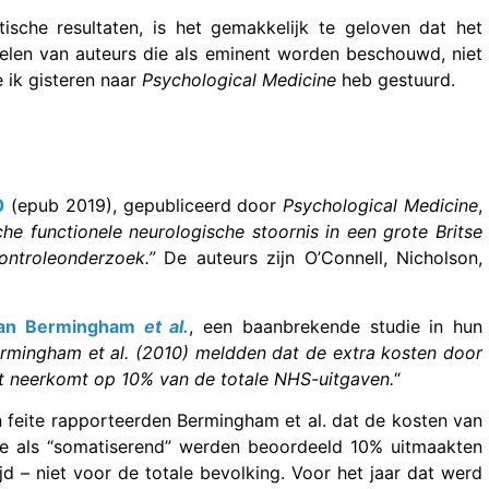
sche resultaten, is het gemakkelijk te geloven dat het
elen van auteurs die als eminent worden beschouwd, niet
e ik gisteren naar
Psychological Medicine
heb gestuurd.
0
(epub 2019), gepubliceerd door
Psychological Medicine
,
e functionele neurologische stoornis in een grote Britse
controleonderzoek.”
De auteurs zijn O’Connell, Nicholson,
van Bermingham
et al.
, een baanbrekende studie in hun
rmingham et al. (2010) meldden dat de extra kosten door
at neerkomt op 10% van de totale NHS-uitgaven.
“
In feite rapporteerden Bermingham et al. dat de kosten van
die als “somatiserend” werden beoordeeld 10% uitmaakten
 – niet voor de totale bevolking. Voor het jaar dat werd