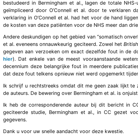
bestudeerd in Bermingham et al., lagen de totale NHS-
geïmpliceerd door O’Connell et al. door te verklaren 
verklaring in O’Connell et al. had het voor de hand ligg
de kosten van deze patiënten voor de NHS meer dan drie
Andere deskundigen op het gebied van “somatisch onver
et al. eveneens onnauwkeurig geciteerd. Zowel het
Britis
gegeven aan verzoeken om exact dezelfde fout in de doo
hier
). Dat enkele van de meest vooraanstaande wete
decennium deze belangrijke fout in meerdere publicaties
dat deze fout telkens opnieuw niet werd opgemerkt tijde
Ik schrijf u rechtstreeks omdat dit me geen zaak lijkt te
de auteurs. De bewering over Bermingham et al. is onjui
Ik heb de corresponderende auteur bij dit bericht in 
geciteerde studie, Bermingham et al., in CC gezet vo
gegevens.
Dank u voor uw snelle aandacht voor deze kwestie.