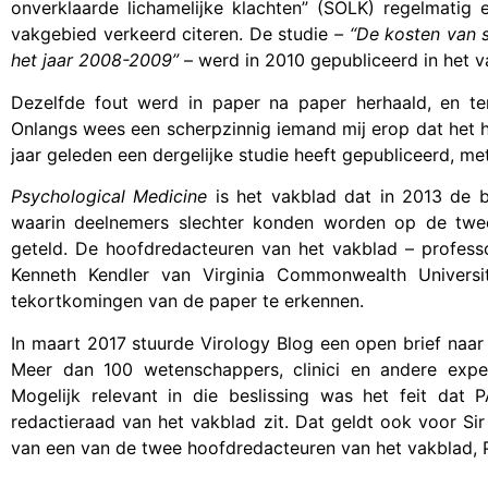
onverklaarde lichamelijke klachten” (SOLK) regelmatig
vakgebied verkeerd citeren. De studie
– “De kosten van 
het jaar 2008-2009”
– werd in 2010 gepubliceerd in het 
Dezelfde fout werd in paper na paper herhaald, en te
Onlangs wees een scherpzinnig iemand mij erop dat het
jaar geleden een dergelijke studie heeft gepubliceerd, m
Psychological Medicine
is het vakblad dat in 2013 de b
waarin deelnemers slechter konden worden op de twee
geteld. De hoofdredacteuren van het vakblad – profess
Kenneth Kendler van Virginia Commonwealth Univers
tekortkomingen van de paper te erkennen.
In maart 2017 stuurde Virology Blog een open brief naar 
Meer dan 100 wetenschappers, clinici en andere expe
Mogelijk relevant in die beslissing was het feit dat
redactieraad van het vakblad zit. Dat geldt ook voor Si
van een van de twee hoofdredacteuren van het vakblad, 