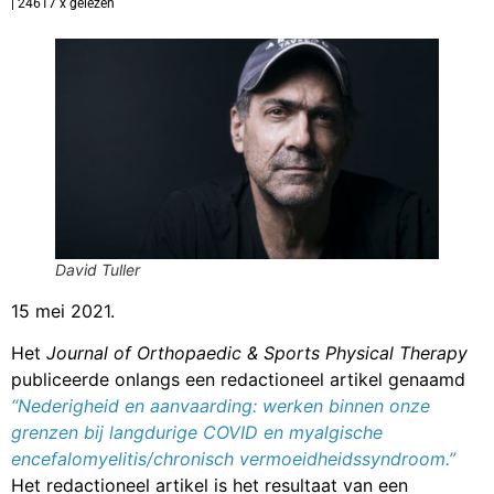
| 24617 x gelezen
David Tuller
15 mei 2021.
Het
Journal of Orthopaedic & Sports Physical Therapy
publiceerde onlangs een redactioneel artikel genaamd
“Nederigheid en aanvaarding: werken binnen onze
grenzen bij langdurige COVID en myalgische
encefalomyelitis/chronisch vermoeidheidssyndroom.”
Het redactioneel artikel is het resultaat van een