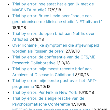
Trial by error: hoe staat het eigenlijk met de
MAGENTA-studie?
17/9/18
Trial by error: Bruce Levin over “hoe je een
gerandomiseerde klinische studie NIET uitvoert”
18/9/18
Trial by error: de open brief aan Netflix over
Afflicted
24/9/18
Over lichamelijke symptomen die afgewimpeld
worden als “tussen de oren”
27/9/18
Trial by error: de conferentie van de CFS/ME
Research Collaborative
1/10/18
Trial by error: mijn meest recente brief aan
Archives of Disease in Childhood
8/10/18
Trial by error: mijn eerste post over het IAPT-
programma
10/10/18
Trial by error: Per Fink in New York
16/10/18
Trial by error: de zielige reactie van de
Psychosomatische Conferentie
17/10/18
ME/CVS is geen psychosomatische ziekte
18/10/18