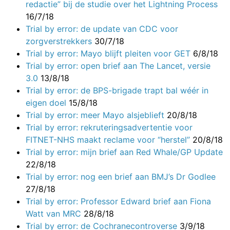
redactie” bij de studie over het Lightning Process
16/7/18
Trial by error: de update van CDC voor
zorgverstrekkers
30/7/18
Trial by error: Mayo blijft pleiten voor GET
6/8/18
Trial by error: open brief aan The Lancet, versie
3.0
13/8/18
Trial by error: de BPS-brigade trapt bal wéér in
eigen doel
15/8/18
Trial by error: meer Mayo alsjeblieft
20/8/18
Trial by error: rekruteringsadvertentie voor
FITNET-NHS maakt reclame voor “herstel”
20/8/18
Trial by error: mijn brief aan Red Whale/GP Update
22/8/18
Trial by error: nog een brief aan BMJ’s Dr Godlee
27/8/18
Trial by error: Professor Edward brief aan Fiona
Watt van MRC
28/8/18
Trial by error: de Cochranecontroverse
3/9/18