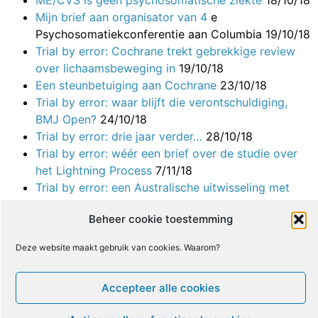
Mijn brief aan organisator van 4
e
Psychosomatiekconferentie aan Columbia 19/10/18
Trial by error: Cochrane trekt gebrekkige review
over lichaamsbeweging in
19/10/18
Een steunbetuiging aan Cochrane
23/10/18
Trial by error: waar blijft die verontschuldiging,
BMJ Open?
24/10/18
Trial by error: drie jaar verder…
28/10/18
Trial by error: wéér een brief over de studie over
het Lightning Process
7/11/18
Trial by error: een Australische uitwisseling met
professor Sharpe
8/11/18
Beheer cookie toestemming
Trial by error: hoe ontwijk je ethische review?
12/11/18
Deze website maakt gebruik van cookies. Waarom?
Trial by error: enkele bedenkingen over NICE
19/11/18
Accepteer alle cookies
Trial by error: goed nieuws over Cochrane
3/12/18
Trial by error: BMJ zag Bristols ethische