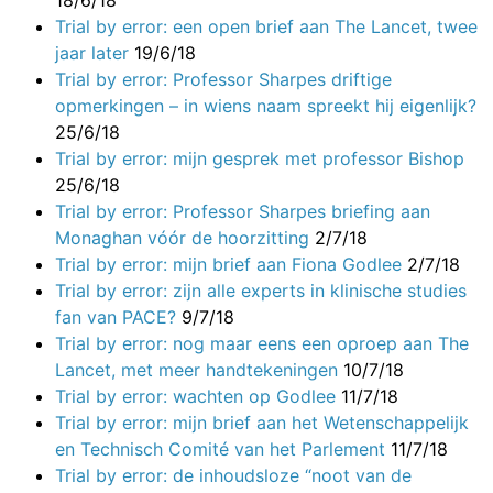
Trial by error: een open brief aan The Lancet, twee
jaar later
19/6/18
Trial by error: Professor Sharpes driftige
opmerkingen – in wiens naam spreekt hij eigenlijk?
25/6/18
Trial by error: mijn gesprek met professor Bishop
25/6/18
Trial by error: Professor Sharpes briefing aan
Monaghan vóór de hoorzitting
2/7/18
Trial by error: mijn brief aan Fiona Godlee
2/7/18
Trial by error: zijn alle experts in klinische studies
fan van PACE?
9/7/18
Trial by error: nog maar eens een oproep aan The
Lancet, met meer handtekeningen
10/7/18
Trial by error: wachten op Godlee
11/7/18
Trial by error: mijn brief aan het Wetenschappelijk
en Technisch Comité van het Parlement
11/7/18
Trial by error: de inhoudsloze “noot van de