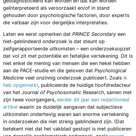
gediagnosticeerd kan worden en dat kan worden
geïnterpreteerd als veroorzaakt en/of in stand
gehouden door psychologische factoren, door experts
die vatbaar zijn voor dergelijke interpretaties.
Laten we eerst opmerken dat
PRINCE Secondary
een
niet-geblindeerd onderzoek is dat steunt op
zelfgerapporteerde uitkomsten – een onderzoeksopzet
dat vol zit met potentiële en feitelijke vertekening. Dit is
niet enkel de mening van mensen die een hekel hebben
aan de PACE-studie en die geloven dat
Psychological
Medicine
veel onzinnig onderzoek publiceert. Zoals
ik
heb opgemerkt
, publiceerde de huidige hoofdredacteur
van het
Journal of Psychosomatic Research
, samen met
zijn twee voorgangers,
eerder dit jaar een redactioneel
artikel
waarin ze duidelijk aangaven dat subjectieve
uitkomsten onderhevig waren aan enorme vertekening
in onderzoeken die niet streng geblindeerd zijn. (Dat
betekent niet dat het vakblad gestopt is met publiceren