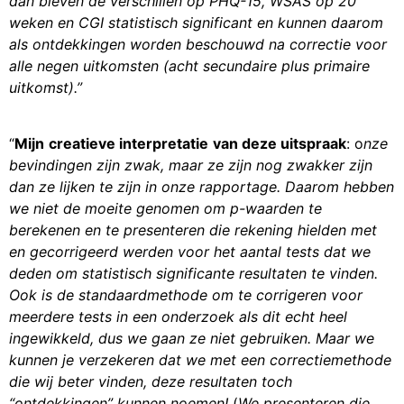
dan bleven de verschillen op PHQ-15, WSAS op 20
weken en CGI statistisch significant en kunnen daarom
als ontdekkingen worden beschouwd na correctie voor
alle negen uitkomsten (acht secundaire plus primaire
uitkomst).”
“
Mijn
creatieve interpretatie
van deze uitspraak
: o
nze
bevindingen zijn zwak, maar ze zijn nog zwakker zijn
dan ze lijken te zijn in onze rapportage. Daarom hebben
we niet de moeite genomen om p-waarden te
berekenen en te presenteren die rekening hielden met
en gecorrigeerd werden voor het aantal tests dat we
deden om statistisch significante resultaten te vinden.
Ook is de standaardmethode om te corrigeren voor
meerdere tests in een onderzoek als dit echt heel
ingewikkeld, dus we gaan ze niet gebruiken. Maar we
kunnen je verzekeren dat we met een correctiemethode
die wij beter vinden, deze resultaten toch
“ontdekkingen” kunnen noemen!
(
We presenteren die