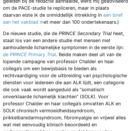
geleden bij de redactie aanhaalde, werd mij geadviseerd
om de PACE-studie te repliceren, maar in plaats
daarvan eiste ik de onmiddellijk intrekking in
een brief
aan het vakblad m
et meer dan 100 ondertekenaars.)
De nieuwe studie, die de
PRINCE Secondary Trial
heet,
staat los van een andere studie met mensen met
aanhoudende lichamelijke symptomen in de eerste lijn:
de
PRINCE Primary Trial
. Beide maken deel uit van de
lopende campagne van professor Chalder en haar
collega’s om een ​​bewijsbasis te bieden als
rechtvaardiging voor de uitbreiding van psychologische
diensten voor iedereen die aan ALK lijdt, een categorie
die ook vaak wordt aangeduid als “somatisch
onverklaarde lichamelijk klachten” (SOLK). Voor
professor Chalder en haar collega’s omvatten ALK en
SOLK chronisch vermoeidheidssyndroom,
prikkelbaredarmsyndroom, fibromyalgie en vrijwel alles
wat niet eenvoudig klinisch beoordeeld en