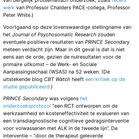
van dergelijk problematisch onderzoek, zoals
recent
werk
van Professor Chalders PACE-collega, Professor
Peter White.)
Voortgaand op deze lovenswaardige stellingname van
het
Journal of Psychosomatic Research
zouden
eventuele positieve resultaten van
PRINCE Secondary
meteen verdacht zijn. Maar in dit geval is dat is niet
eens aan de orde, gezien de nulresultaten voor de
primaire uitkomst – de Werk- en Sociale
Aanpassingsschaal (WSAS) na 52 weken. (De
uitstekende blog
CBT Watch
heeft
een kritiek op de
studie gepubliceerd.
)
PRINCE Secondary
was volgens
het
onderzoeksprotocol
“een RCT ontworpen om de
werkzaamheid en kosteneffectiviteit te evalueren van
een transdiagnostische cognitieve gedragsinterventie
voor volwassenen met ALK in de tweede lijn”. De
interventie – “door de therapeut geleverde