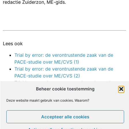
redactie Zuiderzon, ME-gids.
Lees ook
Trial by error: de verontrustende zaak van de
PACE-studie over ME/CVS (1)
Trial by error: de verontrustende zaak van de
PACE-studie over ME/CVS (2)
Trial by error: de verontrustende zaak van de
Beheer cookie toestemming
PACE-studie over ME/CVS (3)
Onderzoekers van de PACE-studie antwoorden
Deze website maakt gebruik van cookies. Waarom?
David Tuller
David Tuller reageert op de PACE-onderzoekers
Accepteer alle cookies
Petitie : Misleidende claims van PACE-studie
moeten teruggetrokken worden