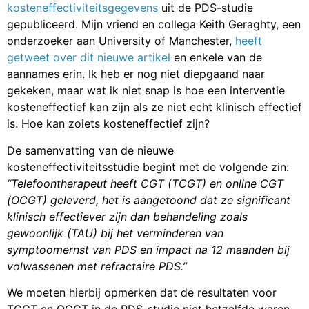
kosteneffectiviteitsgegevens
uit de PDS-studie
gepubliceerd. Mijn vriend en collega Keith Geraghty, een
onderzoeker aan University of Manchester,
heeft
getweet over dit nieuwe artikel
en enkele van de
aannames erin. Ik heb er nog niet diepgaand naar
gekeken, maar wat ik niet snap is hoe een interventie
kosteneffectief kan zijn als ze niet echt klinisch effectief
is. Hoe kan zoiets kosteneffectief zijn?
De samenvatting van de nieuwe
kosteneffectiviteitsstudie begint met de volgende zin:
“Telefoontherapeut heeft CGT (TCGT) en online CGT
(OCGT) geleverd, het is aangetoond dat ze significant
klinisch effectiever zijn dan behandeling zoals
gewoonlijk (TAU) bij het verminderen van
symptoomernst van PDS en impact na 12 maanden bij
volwassenen met refractaire PDS.”
We moeten hierbij opmerken dat de resultaten voor
TCGT en OCGT in de PDS-studie niet hetzelfde waren.