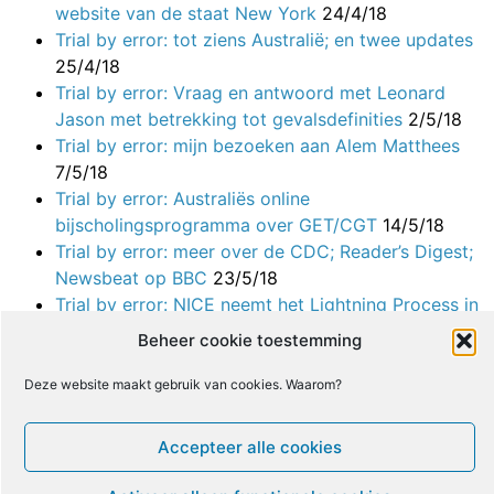
website van de staat New York
24/4/18
Trial by error: tot ziens Australië; en twee updates
25/4/18
Trial by error: Vraag en antwoord met Leonard
Jason met betrekking tot gevalsdefinities
2/5/18
Trial by error: mijn bezoeken aan Alem Matthees
7/5/18
Trial by error: Australiës online
bijscholingsprogramma over GET/CGT
14/5/18
Trial by error: meer over de CDC; Reader’s Digest;
Newsbeat op BBC
23/5/18
Trial by error: NICE neemt het Lightning Process in
beschouwing
28/5/18
Beheer cookie toestemming
Trial by error: mijn woordenwisseling met de
hoofdonderzoekers van PACE, in NY Times in 2011
Deze website maakt gebruik van cookies. Waarom?
29/5/18
Trial by error: BMJ “onderzoekt” nog steeds de
Accepteer alle cookies
paper over het Lightning Process
4/6/18
Trial by error: mijn brief aan Parlementslid