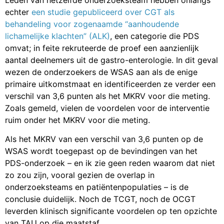
echter
een studie gepubliceerd over CGT als
behandeling voor zogenaamde “aanhoudende
lichamelijke klachten” (ALK)
, een categorie die PDS
omvat; in feite rekruteerde de proef een aanzienlijk
aantal deelnemers uit de gastro-enterologie. In dit geval
wezen de onderzoekers de WSAS aan als de enige
primaire uitkomstmaat en identificeerden ze verder een
verschil van 3,6 punten als het MKRV voor die meting.
Zoals gemeld, vielen de voordelen voor de interventie
ruim onder het MKRV voor die meting.
Als het MKRV van een verschil van 3,6 punten op de
WSAS wordt toegepast op de bevindingen van het
PDS-onderzoek – en ik zie geen reden waarom dat niet
zo zou zijn, vooral gezien de overlap in
onderzoeksteams en patiëntenpopulaties – is de
conclusie duidelijk. Noch de TCGT, noch de OCGT
leverden klinisch significante voordelen op ten opzichte
van TAU op die maatstaf.