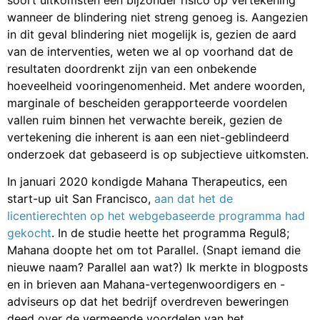
soort uitkomsten een bijzonder risico op vertekening
wanneer de blindering niet streng genoeg is. Aangezien
in dit geval blindering niet mogelijk is, gezien de aard
van de interventies, weten we al op voorhand dat de
resultaten doordrenkt zijn van een onbekende
hoeveelheid vooringenomenheid. Met andere woorden,
marginale of bescheiden gerapporteerde voordelen
vallen ruim binnen het verwachte bereik, gezien de
vertekening die inherent is aan een niet-geblindeerd
onderzoek dat gebaseerd is op subjectieve uitkomsten.
In januari 2020 kondigde Mahana Therapeutics, een
start-up uit San Francisco,
aan dat het de
licentierechten op het webgebaseerde programma had
gekocht
. In de studie heette het programma Regul8;
Mahana doopte het om tot Parallel. (Snapt iemand die
nieuwe naam? Parallel aan wat?) Ik merkte in blogposts
en in brieven aan Mahana-vertegenwoordigers en -
adviseurs op dat het bedrijf overdreven beweringen
deed over de vermeende voordelen van het