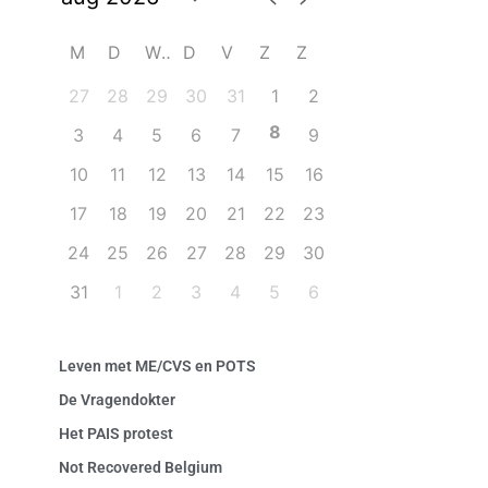
M
D
W
D
V
Z
Z
27
28
29
30
31
1
2
8
3
4
5
6
7
9
10
11
12
13
14
15
16
17
18
19
20
21
22
23
24
25
26
27
28
29
30
31
1
2
3
4
5
6
Leven met ME/CVS en POTS
De Vragendokter
Het PAIS protest
Not Recovered Belgium