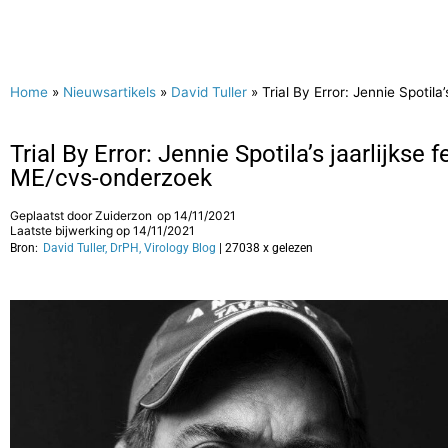
Home
»
Nieuwsartikels
»
David Tuller
»
Trial By Error: Jennie Spoti
Trial By Error: Jennie Spotila’s jaarlijks
ME/cvs-onderzoek
Geplaatst door
Zuiderzon
op
14/11/2021
Laatste bijwerking op 14/11/2021
Bron:
David Tuller, DrPH, Virology Blog
| 27038 x gelezen