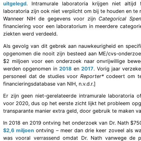
uitgelegd
. Intramurale laboratoria krijgen niet altijd
laboratoria zijn ook niet verplicht om bij te houden en t
Wanneer NIH de gegevens voor zijn
Categorical Spe
financiering voor een laboratorium in meerdere categori
ziekten werd verdeeld.
Als gevolg van dit gebrek aan nauwkeurigheid en specifi
opgenomen die nooit zijn besteed aan ME/cvs-onderzo
$2 miljoen voor een onderzoek naar onvrijwillige beweg
werden opgenomen in
2018
en
2017
. Vorig jaar verzek
personeel dat de studies voor
Reporter*
codeert om te 
financieringsdatabase van NIH, n.v.d.r.]
Er zijn geen niet-gerelateerde intramurale laboratori
voor 2020, dus op het eerste zicht lijkt het probleem op
transparante manier extra geld, door gebruik te maken va
In 2018 en 2019 ontving het onderzoek van Dr. Nath $7
$2,6 miljoen
ontving – meer dan drie keer zoveel als wat
was vooral verrassend omdat Dr. Nath vanwege de pa