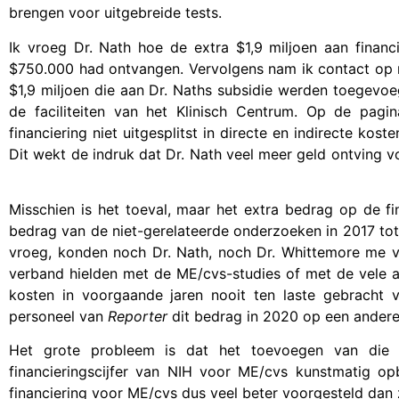
brengen voor uitgebreide tests.
Ik vroeg Dr. Nath hoe de extra $1,9 miljoen aan financi
$750.000 had ontvangen. Vervolgens nam ik contact op m
$1,9 miljoen die aan Dr. Naths subsidie werden toegevoe
de faciliteiten van het Klinisch Centrum. Op de pag
financiering niet uitgesplitst in directe en indirecte kos
Dit wekt de indruk dat Dr. Nath veel meer geld ontving v
Misschien is het toeval, maar het extra bedrag op de fin
bedrag van de niet-gerelateerde onderzoeken in 2017 tot
vroeg, konden noch Dr. Nath, noch Dr. Whittemore me ver
verband hielden met de ME/cvs-studies of met de vele an
kosten in voorgaande jaren nooit ten laste gebracht 
personeel van
Reporter
dit bedrag in 2020 op een andere
Het grote probleem is dat het toevoegen van die 
financieringscijfer van NIH voor ME/cvs kunstmatig o
financiering voor ME/cvs dus veel beter voorgesteld dan z