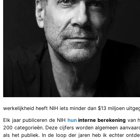
werkelijkheid heeft NIH iets minder dan $13 miljoen uitge
Elk jaar publiceren de NIH
hun
interne berekening
van h
200 categorieën. Deze cijfers worden algemeen aanvaar
als het publiek. In de loop der jaren heb ik echter ont