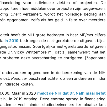
 financiering voor individuele ziekten of projecten. De
e rapporteren hoe middelen over projecten zijn toegewezen.
nding Chart
verzamelt, wordt het volledige bedrag aan
eën opgenomen, zelfs als het geld in feite over meerdere
citeit heeft de NIH grote bedragen in haar ME/cvs-cijfers
ek.
In 2019
bedroegen de niet-gerelateerde uitgaven bijna
ingsstoornissen. Soortgelijke niet-gerelateerde uitgaven
erde Dr. Vicky Whittemore mij dat zij samenwerkt met het
proberen deze overschatting te corrigeren. [*openbare
a of onderzoeken opgenomen in de berekening van de NIH
gelost.
Reporter
beschreef echter op een andere en minder
n indirecte kosten.
50.000. Maar in 2020
meldt de NIH dat Dr. Nath maar liefst
 hij in 2019 ontving. Deze enorme sprong in financiering
ndemie veel minder studiedeelnemers ter plaatse kon