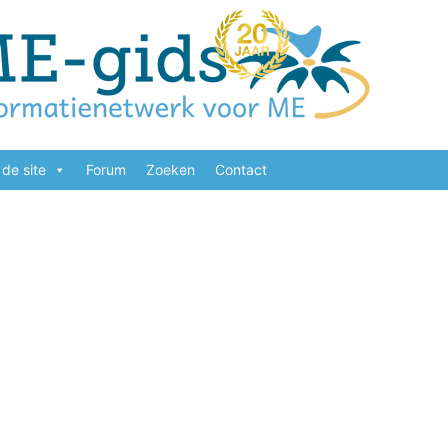
de site
Forum
Zoeken
Contact