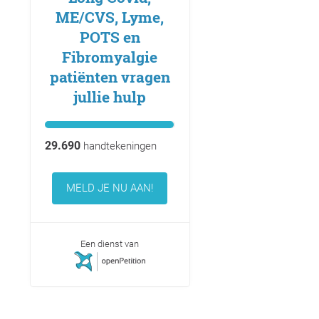
ME/CVS, Lyme,
POTS en
Fibromyalgie
patiënten vragen
jullie hulp
29.690
handtekeningen
MELD JE NU AAN!
Een dienst van