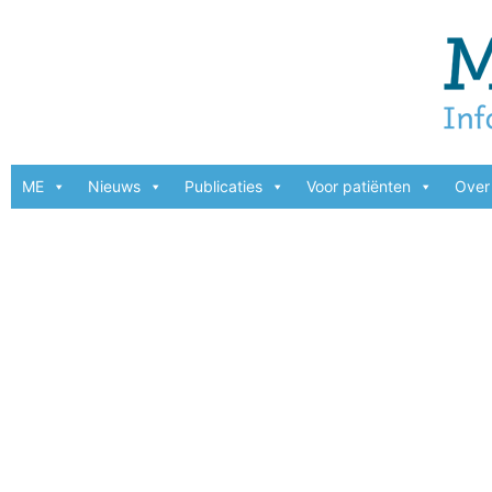
ME
Nieuws
Publicaties
Voor patiënten
Over 