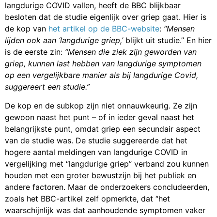
langdurige COVID vallen, heeft de BBC blijkbaar
besloten dat de studie eigenlijk over griep gaat. Hier is
de kop van
het artikel op de BBC-website
:
“Mensen
lijden ook aan ‘langdurige griep,’
blijkt uit studie.” En hier
is de eerste zin:
“Mensen die ziek zijn geworden van
griep, kunnen last hebben van langdurige symptomen
op een vergelijkbare manier als bij langdurige Covid,
suggereert een studie.”
De kop en de subkop zijn niet onnauwkeurig. Ze zijn
gewoon naast het punt – of in ieder geval naast het
belangrijkste punt, omdat griep een secundair aspect
van de studie was. De studie suggereerde dat het
hogere aantal meldingen van langdurige COVID in
vergelijking met “langdurige griep” verband zou kunnen
houden met een groter bewustzijn bij het publiek en
andere factoren. Maar de onderzoekers concludeerden,
zoals het BBC-artikel zelf opmerkte, dat “het
waarschijnlijk was dat aanhoudende symptomen vaker