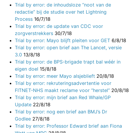
Trial by error: de inhoudsloze “noot van de
redactie” bij de studie over het Lightning
Process
16/7/18
Trial by error: de update van CDC voor
zorgverstrekkers
30/7/18
Trial by error: Mayo blijft pleiten voor GET
6/8/18
Trial by error: open brief aan The Lancet, versie
3.0
13/8/18
Trial by error: de BPS-brigade trapt bal wéér in
eigen doel
15/8/18
Trial by error: meer Mayo alsjeblieft
20/8/18
Trial by error: rekruteringsadvertentie voor
FITNET-NHS maakt reclame voor “herstel”
20/8/18
Trial by error: mijn brief aan Red Whale/GP
Update
22/8/18
Trial by error: nog een brief aan BMJ’s Dr
Godlee
27/8/18
Trial by error: Professor Edward brief aan Fiona
Watt van MRC
28/8/18