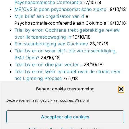
Psychosomatische Conferentie
17/10/18
ME/CVS is geen psychosomatische ziekte
18/10/18
Mijn brief aan organisator van 4
e
Psychosomatiekconferentie aan Columbia 19/10/18
Trial by error: Cochrane trekt gebrekkige review
over lichaamsbeweging in
19/10/18
Een steunbetuiging aan Cochrane
23/10/18
Trial by error: waar blijft die verontschuldiging,
BMJ Open?
24/10/18
Trial by error: drie jaar verder…
28/10/18
Trial by error: wéér een brief over de studie over
het Lightning Process
7/11/18
Trial by error: een Australische uitwisseling met
Beheer cookie toestemming
professor Sharpe
8/11/18
Trial by error: hoe ontwijk je ethische
Deze website maakt gebruik van cookies. Waarom?
review?
12/11/18
Trial by error: enkele bedenkingen over
Accepteer alle cookies
NICE
19/11/18
Trial by error: goed nieuws over Cochrane
3/12/18