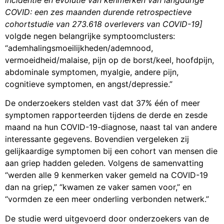
incidentie en evolutie van kenmerken van langdurige
COVID: een zes maanden durende retrospectieve
cohortstudie van 273.618 overlevers van COVID-19]
volgde negen belangrijke symptoomclusters:
“ademhalingsmoeilijkheden/ademnood,
vermoeidheid/malaise, pijn op de borst/keel, hoofdpijn,
abdominale symptomen, myalgie, andere pijn,
cognitieve symptomen, en angst/depressie.”
De onderzoekers stelden vast dat 37% één of meer
symptomen rapporteerden tijdens de derde en zesde
maand na hun COVID-19-diagnose, naast tal van andere
interessante gegevens. Bovendien vergeleken zij
gelijkaardige symptomen bij een cohort van mensen die
aan griep hadden geleden. Volgens de samenvatting
“werden alle 9 kenmerken vaker gemeld na COVID-19
dan na griep,” “kwamen ze vaker samen voor,” en
“vormden ze een meer onderling verbonden netwerk.”
De studie werd uitgevoerd door onderzoekers van de