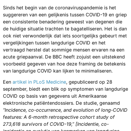
Sinds het begin van de coronaviruspandemie is het
suggereren van een gelijkenis tussen COVID-19 en griep
een consistente benadering geweest van degenen die
de huidige situatie trachten te bagatelliseren. Het is dan
ook niet verwonderlijk dat iets soortgelijks gebeurt met
vergelijkingen tussen langdurige COVID en het
vertraagd herstel dat sommige mensen ervaren na een
acute griepaanval. De BBC heeft zojuist een uitstekend
voorbeeld gegeven van hoe deze framing de betekenis
van langdurige COVID kan lijken te minimaliseren.
Een
artikel in PLoS Medicine
, gepubliceerd op 28
september, biedt een blik op symptomen van langdurige
COVID op basis van gegevens uit Amerikaanse
elektronische patiëntendossiers. De studie, genaamd
“Incidence, co-occurrence, and evolution of long-COVID
features: A 6-month retrospective cohort study of
273,618 survivors of COVID-19,”
[Incidentie, co-