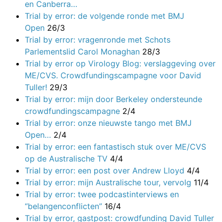
en Canberra…
Trial by error: de volgende ronde met BMJ
Open
26/3
Trial by error: vragenronde met Schots
Parlementslid Carol Monaghan
28/3
Trial by error op Virology Blog: verslaggeving over
ME/CVS. Crowdfundingscampagne voor David
Tuller!
29/3
Trial by error: mijn door Berkeley ondersteunde
crowdfundingscampagne
2/4
Trial by error: onze nieuwste tango met BMJ
Open…
2/4
Trial by error: een fantastisch stuk over ME/CVS
op de Australische TV
4/4
Trial by error: een post over Andrew Lloyd
4/4
Trial by error: mijn Australische tour, vervolg
11/4
Trial by error: twee podcastinterviews en
“belangenconflicten”
16/4
Trial by error, gastpost: crowdfunding David Tuller