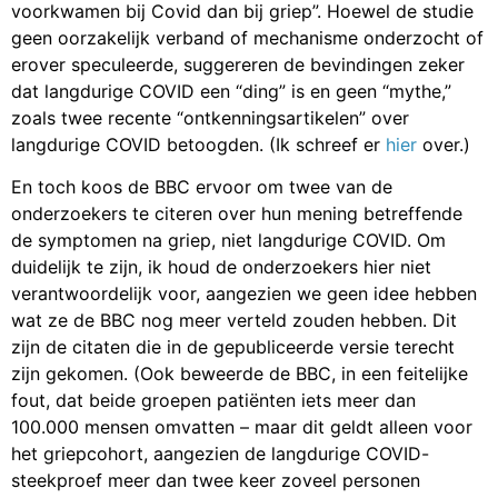
voorkwamen bij Covid dan bij griep”. Hoewel de studie
geen oorzakelijk verband of mechanisme onderzocht of
erover speculeerde, suggereren de bevindingen zeker
dat langdurige COVID een “ding” is en geen “mythe,”
zoals twee recente “ontkenningsartikelen” over
langdurige COVID betoogden. (Ik schreef er
hier
over.)
En toch koos de BBC ervoor om twee van de
onderzoekers te citeren over hun mening betreffende
de symptomen na griep, niet langdurige COVID. Om
duidelijk te zijn, ik houd de onderzoekers hier niet
verantwoordelijk voor, aangezien we geen idee hebben
wat ze de BBC nog meer verteld zouden hebben. Dit
zijn de citaten die in de gepubliceerde versie terecht
zijn gekomen. (Ook beweerde de BBC, in een feitelijke
fout, dat beide groepen patiënten iets meer dan
100.000 mensen omvatten – maar dit geldt alleen voor
het griepcohort, aangezien de langdurige COVID-
steekproef meer dan twee keer zoveel personen