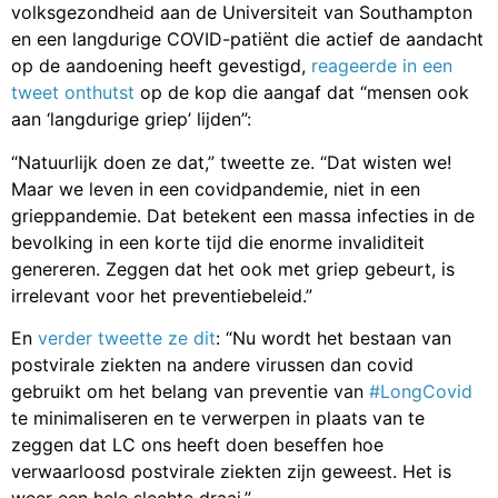
volksgezondheid aan de Universiteit van Southampton
en een langdurige COVID-patiënt die actief de aandacht
op de aandoening heeft gevestigd,
reageerde in een
tweet onthutst
op de kop die aangaf dat “mensen ook
aan ‘langdurige griep’ lijden”:
“Natuurlijk doen ze dat,” tweette ze. “Dat wisten we!
Maar we leven in een covidpandemie, niet in een
grieppandemie. Dat betekent een massa infecties in de
bevolking in een korte tijd die enorme invaliditeit
genereren. Zeggen dat het ook met griep gebeurt, is
irrelevant voor het preventiebeleid.”
En
verder tweette ze dit
: “Nu wordt het bestaan van
postvirale ziekten na andere virussen dan covid
gebruikt om het belang van preventie van
#LongCovid
te minimaliseren en te verwerpen in plaats van te
zeggen dat LC ons heeft doen beseffen hoe
verwaarloosd postvirale ziekten zijn geweest. Het is
weer een hele slechte draai.”