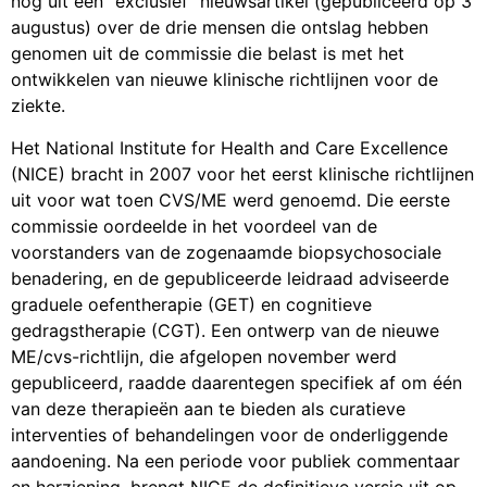
nog uit een “exclusief” nieuwsartikel (gepubliceerd op 3
augustus) over de drie mensen die ontslag hebben
genomen uit de commissie die belast is met het
ontwikkelen van nieuwe klinische richtlijnen voor de
ziekte.
Het National Institute for Health and Care Excellence
(NICE) bracht in 2007 voor het eerst klinische richtlijnen
uit voor wat toen CVS/ME werd genoemd. Die eerste
commissie oordeelde in het voordeel van de
voorstanders van de zogenaamde biopsychosociale
benadering, en de gepubliceerde leidraad adviseerde
graduele oefentherapie (GET) en cognitieve
gedragstherapie (CGT). Een ontwerp van de nieuwe
ME/cvs-richtlijn, die afgelopen november werd
gepubliceerd, raadde daarentegen specifiek af om één
van deze therapieën aan te bieden als curatieve
interventies of behandelingen voor de onderliggende
aandoening. Na een periode voor publiek commentaar
en herziening, brengt NICE de definitieve versie uit op