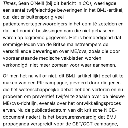
Times
, Sean O’Neill (bij dit bericht in CC), weerlegde
een aantal twijfelachtige beweringen in het BMJ-artikel,
o.a. dat er buitensporig veel
patiëntenvertegenwoordigers in het comité zetelden en
dat het comité beslissingen nam die niet gebaseerd
waren op legitieme gegevens. Het is bemoedigend dat
sommige leden van de Britse mainstreampers de
verschillende beweringen over ME/cvs, zoals die door
vooraanstaande medische vakbladen worden
verkondigd, niet meer zomaar voor waar aannemen.
Of men het nu wil of niet, dit BMJ-artikel lijkt deel uit te
maken van een PR-campagne, gevoerd door diegenen
die het wetenschappelijke debat hebben verloren en nu
proberen om preventief twijfel te zaaien over de nieuwe
ME/cvs-richtlijn, evenals over het ontwikkelingsproces
ervan. Nu de publicatiedatum van dit kritische NICE-
document nadert, is het betreurenswaardig dat BMJ
propaganda verspreidt voor de GET/CGT-campagne,