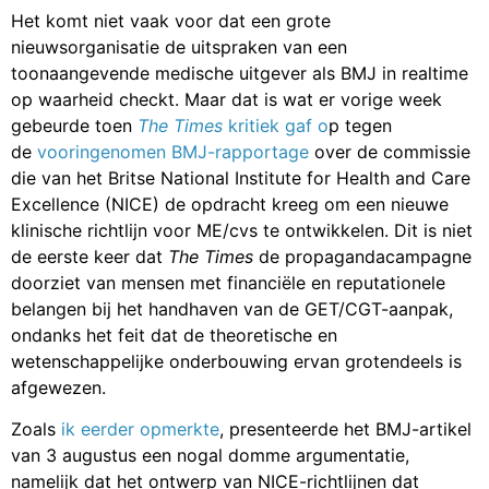
Het komt niet vaak voor dat een grote
nieuwsorganisatie de uitspraken van een
toonaangevende medische uitgever als BMJ in realtime
op waarheid checkt. Maar dat is wat er vorige week
gebeurde toen
The Times
kritiek gaf o
p tegen
de
vooringenomen BMJ-rapportage
over de commissie
die van het Britse National Institute for Health and Care
Excellence (NICE) de opdracht kreeg om een nieuwe
klinische richtlijn voor ME/cvs te ontwikkelen. Dit is niet
de eerste keer dat
The Times
de propagandacampagne
doorziet van mensen met financiële en reputationele
belangen bij het handhaven van de GET/CGT-aanpak,
ondanks het feit dat de theoretische en
wetenschappelijke onderbouwing ervan grotendeels is
afgewezen.
Zoals
ik eerder opmerkte
, presenteerde het BMJ-artikel
van 3 augustus een nogal domme argumentatie,
namelijk dat het ontwerp van NICE-richtlijnen dat