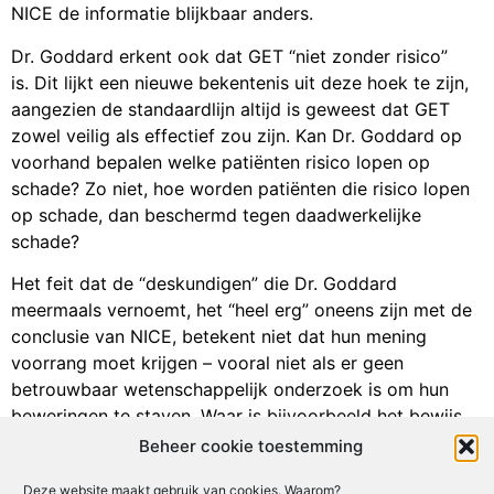
NICE de informatie blijkbaar anders.
Dr. Goddard erkent ook dat GET “niet zonder risico”
is. Dit lijkt een nieuwe bekentenis uit deze hoek te zijn,
aangezien de standaardlijn altijd is geweest dat GET
zowel veilig als effectief zou zijn. Kan Dr. Goddard op
voorhand bepalen welke patiënten risico lopen op
schade? Zo niet, hoe worden patiënten die risico lopen
op schade, dan beschermd tegen daadwerkelijke
schade?
Het feit dat de “deskundigen” die Dr. Goddard
meermaals vernoemt, het “heel erg” oneens zijn met de
conclusie van NICE, betekent niet dat hun mening
voorrang moet krijgen – vooral niet als er geen
betrouwbaar wetenschappelijk onderzoek is om hun
beweringen te staven. Waar is bijvoorbeeld het bewijs
dat ME/cvs-patiënten voordeel kunnen halen uit wat Dr.
Beheer cookie toestemming
Goddard “gespecialiseerde geïndividualiseerde
Deze website maakt gebruik van cookies. Waarom?