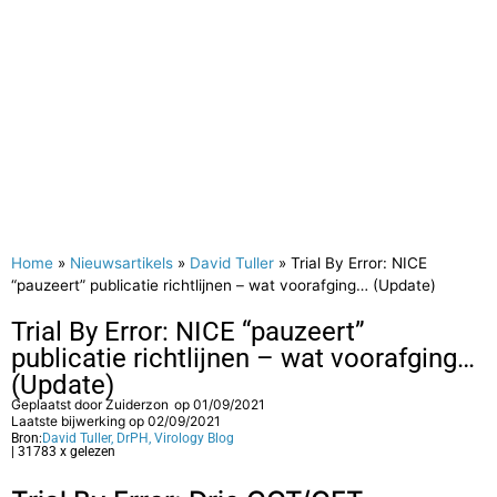
Home
»
Nieuwsartikels
»
David Tuller
»
Trial By Error: NICE
“pauzeert” publicatie richtlijnen – wat voorafging… (Update)
Trial By Error: NICE “pauzeert”
publicatie richtlijnen – wat voorafging…
(Update)
Geplaatst door
Zuiderzon
op
01/09/2021
Laatste bijwerking op 02/09/2021
Bron:
David Tuller, DrPH, Virology Blog
| 31783 x gelezen