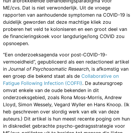
hun afbrokkelende behandelingsparadigma voor
ME/cvs. Dat is niet verwonderlijk. Uit de vroege
rapporten van aanhoudende symptomen na COVID-19 is
duidelijk geworden dat deze machtige kliek zou
proberen het veld te koloniseren en een groot deel van
de financieringskoek voor langdurige/long COVID zou
opsnoepen.
“Een onderzoeksagenda voor post-COVID-19-
vermoeidheid”, gepubliceerd als een redactioneel artikel
in
Journal of Psychosomatic Research
, is afkomstig van
een groep die bekend staat als de
Collaborative on
Fatigue Following Infection (COFFI)
. De auteursgroep
omvat enkele van de oude bekenden in dit
onderzoeksgebied, zoals Rona Moss-Morris, Andrew
Lloyd, Simon Wessely, Vegard Wyller en Hans Knoop. (Ik
heb geschreven over slordig werk van elk van deze
auteurs.) Dit artikel is hun meest recente poging om hun
in diskrediet gebrachte psycho-gedragsstrategie voor