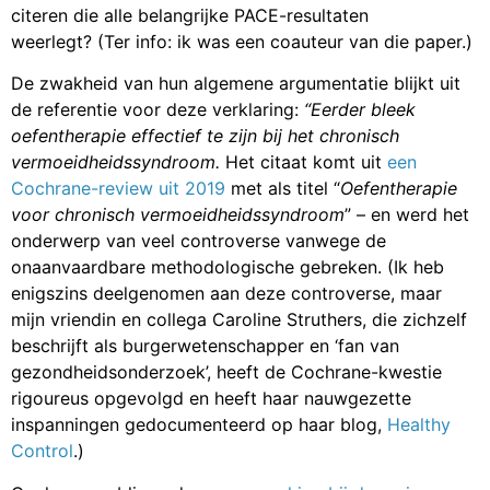
citeren die alle belangrijke PACE-resultaten
weerlegt? (Ter info: ik was een coauteur van die paper.)
De zwakheid van hun algemene argumentatie blijkt uit
de referentie voor deze verklaring:
“Eerder bleek
oefentherapie effectief te zijn bij het chronisch
vermoeidheidssyndroom.
Het citaat komt uit
een
Cochrane-review uit 2019
met als titel “
Oefentherapie
voor chronisch vermoeidheidssyndroom
” – en werd het
onderwerp van veel controverse vanwege de
onaanvaardbare methodologische gebreken. (Ik heb
enigszins deelgenomen aan deze controverse, maar
mijn vriendin en collega Caroline Struthers, die zichzelf
beschrijft als burgerwetenschapper en ‘fan van
gezondheidsonderzoek’, heeft de Cochrane-kwestie
rigoureus opgevolgd en heeft haar nauwgezette
inspanningen gedocumenteerd op haar blog,
Healthy
Control
.)