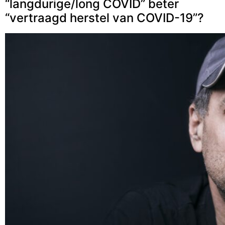
“langdurige/long COVID” beter
“vertraagd herstel van COVID-19”?