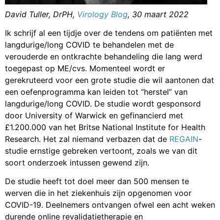
David Tuller, DrPH,
Virology Blog
, 30 maart 2022
Ik schrijf al een tijdje over de tendens om patiënten met
langdurige/long COVID te behandelen met de
verouderde en ontkrachte behandeling die lang werd
toegepast op ME/cvs. Momenteel wordt er
gerekruteerd voor een grote studie die wil aantonen dat
een oefenprogramma kan leiden tot “herstel” van
langdurige/long COVID. De studie wordt gesponsord
door University of Warwick en gefinancierd met
£1.200.000 van het Britse National Institute for Health
Research. Het zal niemand verbazen dat de
REGAIN
-
studie ernstige gebreken vertoont, zoals we van dit
soort onderzoek intussen gewend zijn.
De studie heeft tot doel meer dan 500 mensen te
werven die in het ziekenhuis zijn opgenomen voor
COVID-19. Deelnemers ontvangen ofwel een acht weken
durende online revalidatietherapie en