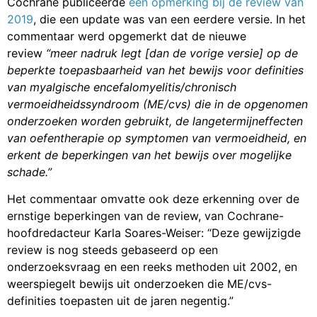
Cochrane publiceerde
een opmerking bij de review van
2019
, die een update was van een eerdere versie. In het
commentaar werd opgemerkt dat de nieuwe
review
“meer nadruk legt [dan de vorige versie] op de
beperkte toepasbaarheid van het bewijs voor definities
van myalgische encefalomyelitis/chronisch
vermoeidheidssyndroom (ME/cvs) die in de opgenomen
onderzoeken worden gebruikt, de langetermijneffecten
van oefentherapie op symptomen van vermoeidheid, en
erkent de beperkingen van het bewijs over mogelijke
schade.”
Het commentaar omvatte ook deze erkenning over de
ernstige beperkingen van de review, van Cochrane-
hoofdredacteur Karla Soares-Weiser: “Deze gewijzigde
review is nog steeds gebaseerd op een
onderzoeksvraag en een reeks methoden uit 2002, en
weerspiegelt bewijs uit onderzoeken die ME/cvs-
definities toepasten uit de jaren negentig.”