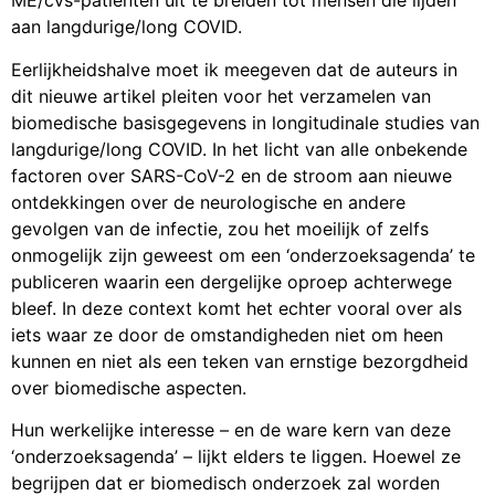
ME/cvs-patiënten uit te breiden tot mensen die lijden
aan langdurige/long COVID.
Eerlijkheidshalve moet ik meegeven dat de auteurs in
dit nieuwe artikel pleiten voor het verzamelen van
biomedische basisgegevens in longitudinale studies van
langdurige/long COVID. In het licht van alle onbekende
factoren over SARS-CoV-2 en de stroom aan nieuwe
ontdekkingen over de neurologische en andere
gevolgen van de infectie, zou het moeilijk of zelfs
onmogelijk zijn geweest om een ​​‘onderzoeksagenda’ te
publiceren waarin een dergelijke oproep achterwege
bleef. In deze context komt het echter vooral over als
iets waar ze door de omstandigheden niet om heen
kunnen en niet als een teken van ernstige bezorgdheid
over biomedische aspecten.
Hun werkelijke interesse – en de ware kern van deze
‘onderzoeksagenda’ – lijkt elders te liggen. Hoewel ze
begrijpen dat er biomedisch onderzoek zal worden