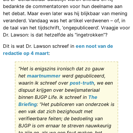
bedankte de commentatoren voor hun deelname aan
het debat. Maar even later was hij blijkbaar van mening
veranderd. Vandaag was het artikel verdwenen – of, in
de taal van het tijdschrift, ‘ongepubliceerd’. Vraagje voor
Dr. Lawson: is dat hetzelfde als “ingetrokken”?
Dit is wat Dr. Lawson schreef in
een noot van de
redactie op 4 maart
:
“Het is enigszins ironisch dat zo gauw
het
maartnummer
werd gepubliceerd,
waarin ik schreef over
post-truth
, we een
dispuut krijgen over bewijsmateriaal
binnen BJGP Life. Ik schreef in
The
Briefing
: “Het publiceren van onderzoek is
een vak dat zich bezighoudt met
verifieerbare feiten; de bedoeling van
BJGP is om ernaar te streven nauwkeurig
te zijn en, als we een fout maken, het