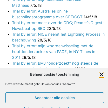
Matthees
7/5/18
Trial by error: Australiës online
bijscholingsprogramma over GET/CGT
14/5/18
Trial by error: meer over de CDC; Reader’s Digest;
Newsbeat op BBC
23/5/18
Trial by error: NICE neemt het Lightning Process in
beschouwing
28/5/18
Trial by error: mijn woordenwisseling met de
hoofdonderzoekers van PACE, in NY Times in
2011
29/5/18
Trial by error: BMJ “onderzoekt” nog steeds de
paper over het Lightning Process
4/6/18
Beheer cookie toestemming
Trial by error: mijn brief aan Parlementslid
Monaghan over BMJ-studies
5/6/18
Deze website maakt gebruik van cookies. Waarom?
Trial by error: een brief aan
gezondheidsambtenaren over de lakse
redactionele maatstaven van BMJ
Accepteer alle cookies
6/6/18
Trial By Error: mijn brief over de BMJ-studie aan