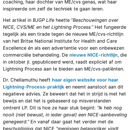
coaching, haar dochter van ME/cvs genas, wat haar
inspireerde om zelf de techniek te gaan leren.
Het artikel in
BJGP Life
heette “
Beschouwingen over
NICE, CVS/ME
en het
Lightning Process.”
Het fungeerde
tegelijk als een tirade tegen de nieuwe ME/cvs-richtlijn
van het Britse National Institute for Health and Care
Excellence én als een advertentie voor een onbewezen
commerciële behandeling. De
nieuwe NICE-richtlijn
, die
in oktober jl. gepubliceerd werd, raadt expliciet af om
Lightning Process aan te bieden aan ME/cvs-patiënten.
Dr. Chellamuthu heeft
haar eigen website voor haar
Lightning-Process-praktijk
en neemt aanstoot aan dit
negatieve advies. Ze beweert dat het in strijd is met het
bewijs en dat het is gebaseerd op misverstanden
omtrent LP. Dit is hoe ze haar stuk begint:
“Ik heb nog
nooit (niet bewust, in ieder geval) een NICE-aanbeveling
genegeerd.”
En vanaf daar gaat het verder met de
beschuldiging dat NICE
“meningen
belangrijker vindt