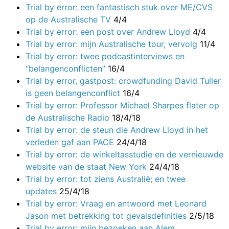
Trial by error: een fantastisch stuk over ME/CVS
op de Australische TV
4/4
Trial by error: een post over Andrew Lloyd
4/4
Trial by error: mijn Australische tour, vervolg
11/4
Trial by error: twee podcastinterviews en
“belangenconflicten”
16/4
Trial by error, gastpost: crowdfunding David Tuller
is geen belangenconflict
16/4
Trial by error: Professor Michael Sharpes flater op
de Australische Radio
18/4/18
Trial by error: de steun die Andrew Lloyd in het
verleden gaf aan PACE
24/4/18
Trial by error: de winkeltasstudie en de vernieuwde
website van de staat New York
24/4/18
Trial by error: tot ziens Australië; en twee
updates
25/4/18
Trial by error: Vraag en antwoord met Leonard
Jason met betrekking tot gevalsdefinities
2/5/18
Trial by error: mijn bezoeken aan Alem