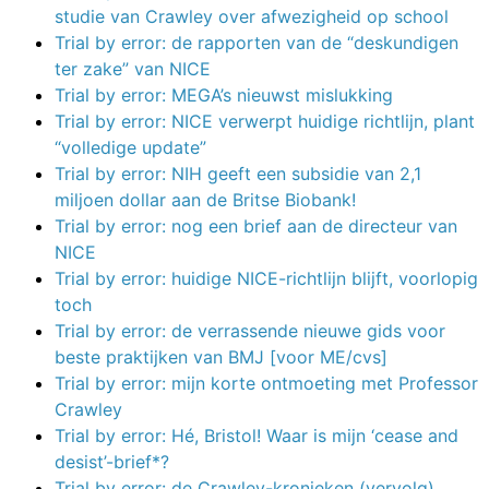
studie van Crawley over afwezigheid op school
Trial by error: de rapporten van de “deskundigen
ter zake” van NICE
Trial by error: MEGA’s nieuwst mislukking
Trial by error: NICE verwerpt huidige richtlijn, plant
“volledige update”
Trial by error: NIH geeft een subsidie van 2,1
miljoen dollar aan de Britse Biobank!
Trial by error: nog een brief aan de directeur van
NICE
Trial by error: huidige NICE-richtlijn blijft, voorlopig
toch
Trial by error: de verrassende nieuwe gids voor
beste praktijken van BMJ [voor ME/cvs]
Trial by error: mijn korte ontmoeting met Professor
Crawley
Trial by error: Hé, Bristol! Waar is mijn ‘cease and
desist’-brief*?
Trial by error: de Crawley-kronieken (vervolg)