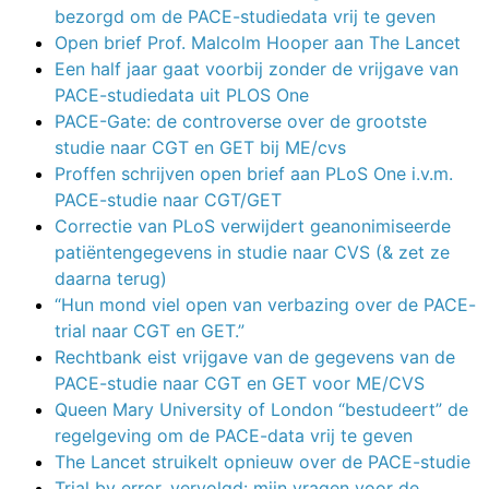
bezorgd om de PACE-studiedata vrij te geven
Open brief Prof. Malcolm Hooper aan The Lancet
Een half jaar gaat voorbij zonder de vrijgave van
PACE-studiedata uit PLOS One
PACE-Gate: de controverse over de grootste
studie naar CGT en GET bij ME/cvs
Proffen schrijven open brief aan PLoS One i.v.m.
PACE-studie naar CGT/GET
Correctie van PLoS verwijdert geanonimiseerde
patiëntengegevens in studie naar CVS (& zet ze
daarna terug)
“Hun mond viel open van verbazing over de PACE-
trial naar CGT en GET.”
Rechtbank eist vrijgave van de gegevens van de
PACE-studie naar CGT en GET voor ME/CVS
Queen Mary University of London “bestudeert” de
regelgeving om de PACE-data vrij te geven
The Lancet struikelt opnieuw over de PACE-studie
Trial by error, vervolgd: mijn vragen voor de