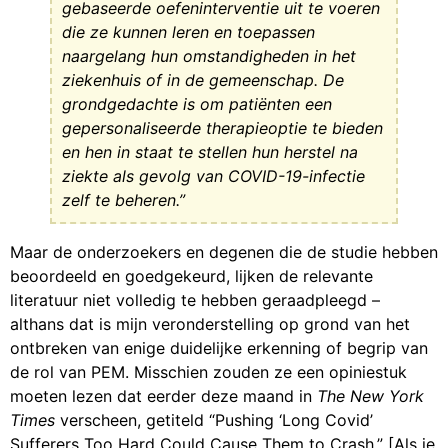
gebaseerde oefeninterventie uit te voeren
die ze kunnen leren en toepassen
naargelang hun omstandigheden in het
ziekenhuis of in de gemeenschap. De
grondgedachte is om patiënten een
gepersonaliseerde therapieoptie te bieden
en hen in staat te stellen hun herstel na
ziekte als gevolg van COVID-19-infectie
zelf te beheren.”
Maar de onderzoekers en degenen die de studie hebben
beoordeeld en goedgekeurd, lijken de relevante
literatuur niet volledig te hebben geraadpleegd –
althans dat is mijn veronderstelling op grond van het
ontbreken van enige duidelijke erkenning of begrip van
de rol van PEM. Misschien zouden ze een opiniestuk
moeten lezen dat eerder deze maand in
The New York
Times
verscheen, getiteld “Pushing ‘Long Covid’
Sufferers Too Hard Could Cause Them to Crash.” [Als je