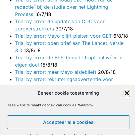
redactie” bij de studie over het Lightning
Process
16/7/18
Trial by error: de update van CDC voor
zorgverstrekkers
30/7/18
Trial by error: Mayo blijft pleiten voor GET
6/8/18
Trial by error: open brief aan The Lancet, versie
3.0
13/8/18
Trial by error: de BPS-brigade trapt bal wéér in
eigen doel
15/8/18
Trial by error: meer Mayo alsjeblieft
20/8/18
Trial by error: rekruteringsadvertentie voor
FITNET-NHS maakt reclame voor “herstel”
20/8/18
Beheer cookie toestemming
Trial by error: mijn brief aan Red Whale/GP
Update
22/8/18
Deze website maakt gebruik van cookies. Waarom?
Trial by error: nog een brief aan BMJ’s Dr
Godlee
27/8/18
Accepteer alle cookies
Trial by error: Professor Edward brief aan Fiona
Watt van MRC
28/8/18