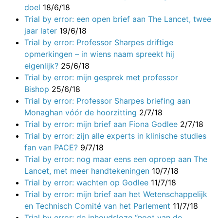
doel
18/6/18
Trial by error: een open brief aan The Lancet, twee
jaar later
19/6/18
Trial by error: Professor Sharpes driftige
opmerkingen – in wiens naam spreekt hij
eigenlijk?
25/6/18
Trial by error: mijn gesprek met professor
Bishop
25/6/18
Trial by error: Professor Sharpes briefing aan
Monaghan vóór de hoorzitting
2/7/18
Trial by error: mijn brief aan Fiona Godlee
2/7/18
Trial by error: zijn alle experts in klinische studies
fan van PACE?
9/7/18
Trial by error: nog maar eens een oproep aan The
Lancet, met meer handtekeningen
10/7/18
Trial by error: wachten op Godlee
11/7/18
Trial by error: mijn brief aan het Wetenschappelijk
en Technisch Comité van het Parlement
11/7/18
Trial by error: de inhoudsloze “noot van de