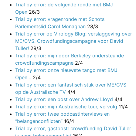
Trial by error: de volgende ronde met BMJ
Open
26/3
Trial by error: vragenronde met Schots
Parlementslid Carol Monaghan
28/3
Trial by error op Virology Blog: verslaggeving over
ME/CVS. Crowdfundingscampagne voor David
Tuller!
29/3
Trial by error: mijn door Berkeley ondersteunde
crowdfundingscampagne
2/4
Trial by error: onze nieuwste tango met BMJ
Open…
2/4
Trial by error: een fantastisch stuk over ME/CVS
op de Australische TV
4/4
Trial by error: een post over Andrew Lloyd
4/4
Trial by error: mijn Australische tour, vervolg
11/4
Trial by error: twee podcastinterviews en
“belangenconflicten”
16/4
Trial by error, gastpost: crowdfunding David Tuller
is geen belangenconflict
16/4