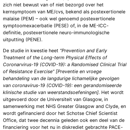
zich niet bewust van of niet bezorgd over het
kernsymptoom van ME/cvs, bekend als postexertionele
malaise (PEM) – ook wel genoemd postexertionele
symptoomexacerbatie (PESE) of, in de ME-ICC-
definitie, postexertionele neuro-immunologische
uitputting (PENE).
De studie in kwestie heet
“Prevention and Early
Treatment of the Long-term Physical Effects of
Coronarvirus-19 (COVID-19): a Randomised Clinical Trial
of Resistance Exercise” [Preventie en vroege
behandeling van de langdurige lichamelijke gevolgen
van coronavirus-19 (COVID-19): een gerandomiseerde
klinische studie van weerstandsoefeningen].
Het wordt
uitgevoerd door de Universiteit van Glasgow, in
samenwerking met NHS Greater Glasgow and Clyde, en
wordt gefinancierd door het Schotse Chief Scientist
Office, dat twee decennia geleden ook een deel van de
financiering voor het nu in diskrediet gebrachte PACE-