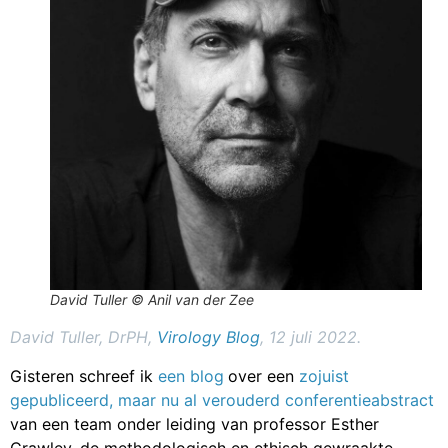
David Tuller © Anil van der Zee
David Tuller, DrPH,
Virology Blog
, 12 juli 2022.
Gisteren schreef ik
een blog
over een
zojuist
gepubliceerd, maar nu al verouderd conferentieabstract
van een team onder leiding van professor Esther
Crawley, de methodologisch en ethisch gewraakte