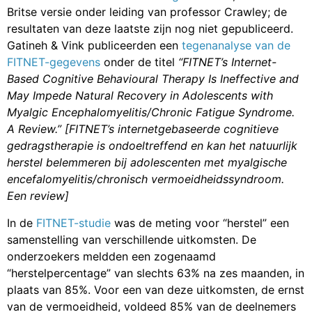
Britse versie onder leiding van professor Crawley; de
resultaten van deze laatste zijn nog niet gepubliceerd.
Gatineh & Vink publiceerden een
tegenanalyse van de
FITNET-gegevens
onder de titel
“FITNET’s Internet-
Based Cognitive Behavioural Therapy Is Ineffective and
May Impede Natural Recovery in Adolescents with
Myalgic Encephalomyelitis/Chronic Fatigue Syndrome.
A Review.” [FITNET’s internetgebaseerde cognitieve
gedragstherapie is ondoeltreffend en kan het natuurlijk
herstel belemmeren bij adolescenten met myalgische
encefalomyelitis/chronisch vermoeidheidssyndroom.
Een review]
In de
FITNET-studie
was de meting voor “herstel” een
samenstelling van verschillende uitkomsten. De
onderzoekers meldden een zogenaamd
“herstelpercentage” van slechts 63% na zes maanden, in
plaats van 85%. Voor een van deze uitkomsten, de ernst
van de vermoeidheid, voldeed 85% van de deelnemers