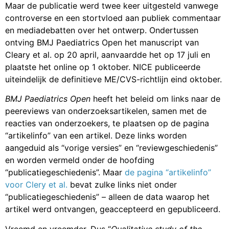
Maar de publicatie werd twee keer uitgesteld vanwege
controverse en een stortvloed aan publiek commentaar
en mediadebatten over het ontwerp. Ondertussen
ontving BMJ Paediatrics Open het manuscript van
Cleary et al. op 20 april, aanvaardde het op 17 juli en
plaatste het online op 1 oktober. NICE publiceerde
uiteindelijk de definitieve ME/CVS-richtlijn eind oktober.
BMJ Paediatrics Open
heeft het beleid om links naar de
peereviews van onderzoeksartikelen, samen met de
reacties van onderzoekers, te plaatsen op de pagina
“artikelinfo” van een artikel. Deze links worden
aangeduid als “vorige versies” en “reviewgeschiedenis”
en worden vermeld onder de hoofding
“publicatiegeschiedenis”. Maar
de pagina “artikelinfo”
voor Clery et al.
bevat zulke links niet onder
“publicatiegeschiedenis” – alleen de data waarop het
artikel werd ontvangen, geaccepteerd en gepubliceerd.
Vreemd en vreemder. Dus “
Qualitative study of the