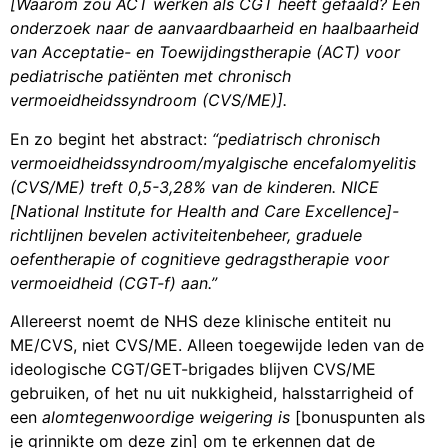
[Waarom zou ACT werken als CGT heeft gefaald?
Een
onderzoek naar de aanvaardbaarheid en haalbaarheid
van Acceptatie- en Toewijdingstherapie (ACT) voor
pediatrische patiënten met chronisch
vermoeidheidssyndroom (CVS/ME)].
En zo begint het abstract:
“pediatrisch chronisch
vermoeidheidssyndroom/myalgische encefalomyelitis
(CVS/ME) treft 0,5-3,28% van de kinderen. NICE
[National Institute for Health and Care Excellence]-
richtlijnen bevelen activiteitenbeheer, graduele
oefentherapie of cognitieve gedragstherapie voor
vermoeidheid (CGT-f) aan.”
Allereerst noemt de NHS deze klinische entiteit nu
ME/CVS, niet CVS/ME. Alleen toegewijde leden van de
ideologische CGT/GET-brigades blijven CVS/ME
gebruiken, of het nu uit nukkigheid, halsstarrigheid of
een
alomtegenwoordige weigering is
[bonuspunten als
je grinnikte om deze zin] om te erkennen dat de