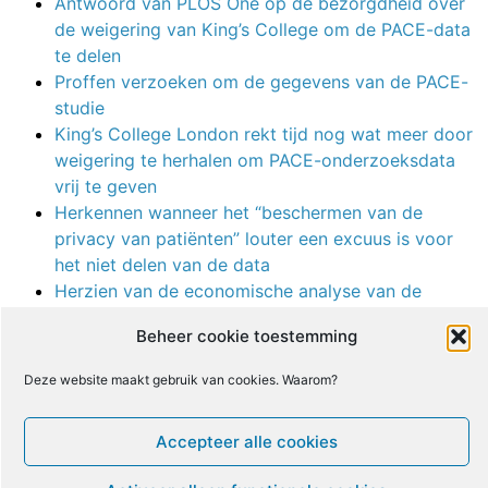
Antwoord van PLOS One op de bezorgdheid over
de weigering van King’s College om de PACE-data
te delen
Proffen verzoeken om de gegevens van de PACE-
studie
King’s College London rekt tijd nog wat meer door
weigering te herhalen om PACE-onderzoeksdata
vrij te geven
Herkennen wanneer het “beschermen van de
privacy van patiënten” louter een excuus is voor
het niet delen van de data
Herzien van de economische analyse van de
PACE-studie in PLoS One
Beheer cookie toestemming
Een inkijk in de aanval op het delen van data
Trial By Error, vervolgd: vragen voor Dr. White en
Deze website maakt gebruik van cookies. Waarom?
zijn collega’s van de PACE-studie
Niet-bekendgemaakte belangenconflicten in
Accepteer alle cookies
reviewprotocol van interventies voor medisch
onverklaarde symptomen