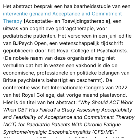
Het abstract besprak een haalbaarheidsstudie van een
interventie genaamd Acceptance and Commitment
Therapy
[Acceptatie- en Toewijdingstherapie], een
uitwas van cognitieve gedragstherapie, voor
pediatrische patiënten. Het verscheen in een juni-editie
van BJPsych Open, een wetenschappelijk tijdschrift
gepubliceerd door het Royal College of Psychiatrists.
(De nobele naam van deze organisatie mag niet
verhullen dat het in wezen een vakbond is die de
economische, professionele en politieke belangen van
Britse psychiaters behartigt en beschermt). De
conferentie was het Internationale Congres van 2022
van het Royal College, dat vorige maand plaatsvond.
Hier is de titel van het abstract:
“Why Should ACT Work
When CBT Has Failed? a Study Assessing Acceptability
and Feasibility of Acceptance and Commitment Therapy
(ACT) for Paediatric Patients With Chronic Fatigue
Syndrome/myalgic Encephalomyelitis (CFS/ME)”