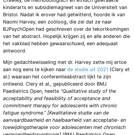
kinderarts en subsidiemagneet van de Universiteit van
Bristol. Nadat ik erover had getwitterd, hoorde ik van
Naomi Harvey, een zoöloog, die zei dat ze naar
BJPsychOpen had geschreven over de tekortkomingen
van het abstract. Hopelijk krijgen zij en alle anderen die
het vakblad hebben gewaarschuwd, een adequaat
antwoord.
Mijn gedachtewisseling met dr. Harvey zette mij ertoe
aan nog eens te kijken naar
de studie uit 2021
(Clery et
al.) waaraan het conferentieabstract lijkt te zijn
ontleend. Clery et al., gepubliceerd door BMJ
Paediatrics Open, heette
“Qualitative study of the
acceptability and feasibility of acceptance and
commitment therapy for adolescents with chronic
fatigue syndrome.”
[Kwalitatieve studie van de
aanvaardbaarheid en haalbaarheid van acceptatie- en
toewijdingstherapie voor adolescenten met chronisch
vermoeidheidssyndroom]
(BMJ Paediatrics Open