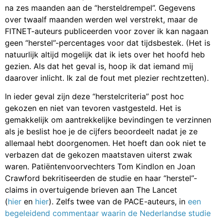
na zes maanden aan de “hersteldrempel”. Gegevens
over twaalf maanden werden wel verstrekt, maar de
FITNET-auteurs publiceerden voor zover ik kan nagaan
geen “herstel”-percentages voor dat tijdsbestek. (Het is
natuurlijk altijd mogelijk dat ik iets over het hoofd heb
gezien. Als dat het geval is, hoop ik dat iemand mij
daarover inlicht. Ik zal de fout met plezier rechtzetten).
In ieder geval zijn deze “herstelcriteria” post hoc
gekozen en niet van tevoren vastgesteld. Het is
gemakkelijk om aantrekkelijke bevindingen te verzinnen
als je beslist hoe je de cijfers beoordeelt nadat je ze
allemaal hebt doorgenomen. Het hoeft dan ook niet te
verbazen dat de gekozen maatstaven uiterst zwak
waren. Patiëntenvoorvechters Tom Kindlon en Joan
Crawford bekritiseerden de studie en haar “herstel”-
claims in overtuigende brieven aan The Lancet
(
hier
en
hier
). Zelfs twee van de PACE-auteurs, in
een
begeleidend commentaar waarin de Nederlandse studie