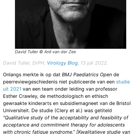
David Tuller © Anil van der Zee
David Tuller, DrPH,
Virology Blog
, 13 juli 2022.
Onlangs merkte ik op dat
BMJ Paediatrics Open
de
peerreviewgeschiedenis niet publiceerde van een
studie
uit 2021
van een team onder leiding van professor
Esther Crawley, de methodologisch en ethisch
gewraakte kinderarts en subsidiemagneet van de Bristol
Universiteit. De studie (Clery et al.) was getiteld
“Qualitative study of the acceptability and feasibility of
acceptance and commitment therapy for adolescents
with chronic fatigue syndrome.”
[Kwalitatieve studie van