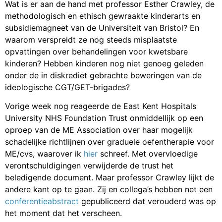
Wat is er aan de hand met professor Esther Crawley, de
methodologisch en ethisch gewraakte kinderarts en
subsidiemagneet van de Universiteit van Bristol? En
waarom verspreidt ze nog steeds misplaatste
opvattingen over behandelingen voor kwetsbare
kinderen? Hebben kinderen nog niet genoeg geleden
onder de in diskrediet gebrachte beweringen van de
ideologische CGT/GET-brigades?
Vorige week nog reageerde de East Kent Hospitals
University NHS Foundation Trust onmiddellijk op een
oproep van de ME Association over haar mogelijk
schadelijke richtlijnen over graduele oefentherapie voor
ME/cvs, waarover ik
hier
schreef. Met overvloedige
verontschuldigingen verwijderde de trust het
beledigende document. Maar professor Crawley lijkt de
andere kant op te gaan. Zij en collega’s hebben net een
conferentieabstract
gepubliceerd dat verouderd was op
het moment dat het verscheen.