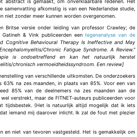
het abstract is gemaakt, om onverklaarbare redenen. Het
 de samenvatting afkomstig is van een Nederlandse studie,
n niet zonder meer kunnen worden overgenomen.
en Britse versie onder leiding van professor Crawley; de
d. Gatineh & Vink publiceerden een
tegenanalyse van de
ed Cognitive Behavioural Therapy Is Ineffective and May
Encephalomyelitis/Chronic Fatigue Syndrome. A Review.”
apie is ondoeltreffend en kan het natuurlijk herstel
litis/chronisch vermoeidheidssyndroom. Een review]
enstelling van verschillende uitkomsten. De onderzoekers
s 63% na zes maanden, in plaats van 85%. Voor een van
oldeed 85% van de deelnemers na zes maanden aan de
wel verstrekt, maar de FITNET-auteurs publiceerden voor
ijdsbestek. (Het is natuurlijk altijd mogelijk dat ik iets
dat iemand mij daarover inlicht. Ik zal de fout met plezier
zen en niet van tevoren vastgesteld. Het is gemakkelijk om