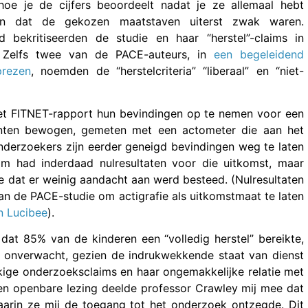
 hoe je de cijfers beoordeelt nadat je ze allemaal hebt
n dat de gekozen maatstaven uiterst zwak waren.
bekritiseerden de studie en haar “herstel”-claims in
. Zelfs twee van de PACE-auteurs, in
een begeleidend
prezen
, noemden de “herstelcriteria” “liberaal” en “niet-
et FITNET-rapport hun bevindingen op te nemen voor een
tiënten bewogen, gemeten met een actometer die aan het
derzoekers zijn eerder geneigd bevindingen weg te laten
am had inderdaad nulresultaten voor die uitkomst, maar
 dat er weinig aandacht aan werd besteed. (Nulresultaten
van de PACE-studie om actigrafie als uitkomstmaat te laten
n Lucibee
).
t 85% van de kinderen een “volledig herstel” bereikte,
et onverwacht, gezien de indrukwekkende staat van dienst
kige onderzoeksclaims en haar ongemakkelijke relatie met
 een openbare lezing deelde professor Crawley mij mee dat
waarin ze mij de toegang tot het onderzoek ontzegde. Dit