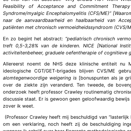
Feasibility of Acceptance and Commitment Therapy 
Syndrome/myalgic Encephalomyelitis (CFS/ME)” [Waaro
naar de aanvaardbaarheid en haalbaarheid van Accept
patiënten met chronisch vermoeidheidssyndroom (CVS/M
En zo begint het abstract:
“pediatrisch chronisch verm
treft 0,5-3,28% van de kinderen. NICE [National Instit
activiteitenbeheer, graduele oefentherapie of cognitieve
Allereerst noemt de NHS deze klinische entiteit nu
ideologische CGT/GET-brigades blijven CVS/ME gebrui
alomtegenwoordige weigering is
[bonuspunten als je g
over de ziekte zijn veranderd. Ten tweede, de bovengre
onderzoek heeft professor Crawley routinematig chronisc
discussie staat. Er is gewoon geen geloofwaardig bewij
zover ik weet.
(Professor Crawley heeft mij beschuldigd van “lasterlij
om een verklaring, noch heeft zij de beschuldiging ing