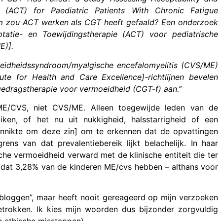
(ACT) for Paediatric Patients With Chronic Fatigue
m zou ACT werken als CGT heeft gefaald?
Een onderzoek
atie- en Toewijdingstherapie (ACT) voor pediatrische
E)].
oeidheidssyndroom/myalgische encefalomyelitis (CVS/ME)
ute for Health and Care Excellence]-richtlijnen bevelen
 gedragstherapie voor vermoeidheid (CGT-f) aan.”
 ME/CVS, niet CVS/ME. Alleen toegewijde leden van de
ken, of het nu uit nukkigheid, halsstarrigheid of een
rinnikte om deze zin] om te erkennen dat de opvattingen
ns van dat prevalentiebereik lijkt belachelijk. In haar
he vermoeidheid verward met de klinische entiteit die ter
s dat 3,28% van de kinderen ME/cvs hebben – althans voor
k bloggen”, maar heeft nooit gereageerd op mijn verzoeken
etrokken. Ik kies mijn woorden dus bijzonder zorgvuldig