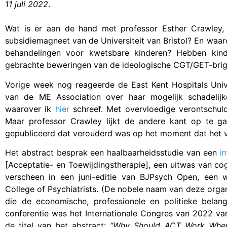
11 juli 2022
.
Wat is er aan de hand met professor Esther Crawley,
subsidiemagneet van de Universiteit van Bristol? En waa
behandelingen voor kwetsbare kinderen? Hebben kind
gebrachte beweringen van de ideologische CGT/GET-bri
Vorige week nog reageerde de East Kent Hospitals Univ
van de ME Association over haar mogelijk schadelijke
waarover ik
hier
schreef. Met overvloedige verontschuld
Maar professor Crawley lijkt de andere kant op te ga
gepubliceerd dat verouderd was op het moment dat het 
Het abstract besprak een haalbaarheidsstudie van een
i
[Acceptatie- en Toewijdingstherapie], een uitwas van cog
verscheen in een juni-editie van BJPsych Open, een we
College of Psychiatrists. (De nobele naam van deze organ
die de economische, professionele en politieke belan
conferentie was het Internationale Congres van 2022 van
de titel van het abstract:
“Why Should ACT Work When 