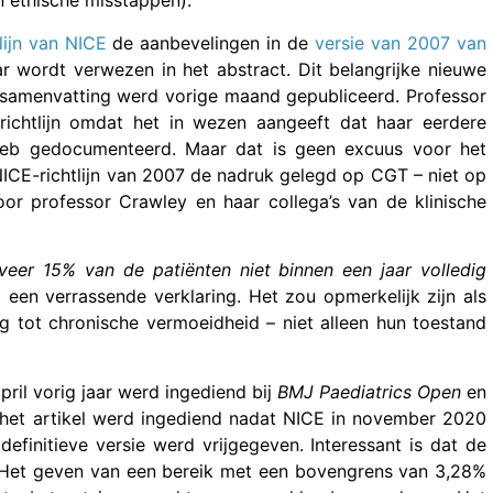
n ethische misstappen).
ijn van NICE
de aanbevelingen in de
versie van 2007 van
r wordt verwezen in het abstract. Dit belangrijke nieuwe
esamenvatting werd vorige maand gepubliceerd. Professor
richtlijn omdat het in wezen aangeeft dat haar eerdere
heb gedocumenteerd. Maar dat is geen excuus voor het
 NICE-richtlijn van 2007 de nadruk gelegd op CGT – niet op
oor professor Crawley en haar collega’s van de klinische
veer 15% van de patiënten niet binnen een jaar volledig
al een verrassende verklaring. Het zou opmerkelijk zijn als
g tot chronische vermoeidheid – niet alleen hun toestand
pril vorig jaar werd ingediend bij
BMJ Paediatrics Open
en
het artikel werd ingediend nadat NICE in november 2020
definitieve versie werd vrijgegeven. Interessant is dat de
. Het geven van een bereik met een bovengrens van 3,28%