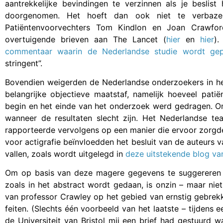
aantrekkelijke bevindingen te verzinnen als je beslist
doorgenomen. Het hoeft dan ook niet te verbaze
Patiëntenvoorvechters Tom Kindlon en Joan Crawford 
overtuigende brieven aan The Lancet (
hier
en
hier
)
commentaar waarin de Nederlandse studie wordt ge
stringent”.
Bovendien weigerden de Nederlandse onderzoekers in h
belangrijke objectieve maatstaf, namelijk hoeveel pa
begin en het einde van het onderzoek werd gedragen. On
wanneer de resultaten slecht zijn. Het Nederlandse te
rapporteerde vervolgens op een manier die ervoor zorgde
voor actigrafie beïnvloedden het besluit van de auteurs 
vallen, zoals wordt uitgelegd in
deze uitstekende blog va
Om op basis van deze magere gegevens te suggereren da
zoals in het abstract wordt gedaan, is onzin – maar ni
van professor Crawley op het gebied van ernstig gebrek
feiten. (Slechts één voorbeeld van het laatste – tijdens
de Universiteit van Bristol mij een brief had gestuurd 