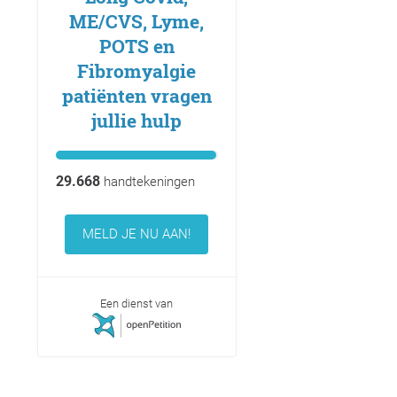
ME/CVS, Lyme,
POTS en
Fibromyalgie
patiënten vragen
jullie hulp
29.668
handtekeningen
MELD JE NU AAN!
Een dienst van