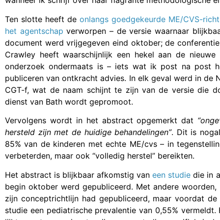
wanneer ik schrijf over haar flagrante methodologische e
Ten slotte heeft de
onlangs goedgekeurde ME/CVS-richtl
het agentschap
verworpen – de versie waarnaar blijkbaa
document werd vrijgegeven eind oktober; de conferenti
Crawley heeft waarschijnlijk een hekel aan de nieuwe 
onderzoek ondermaats is – iets wat ik post na post 
publiceren van ontkracht advies. In elk geval werd in de
CGT-f, wat de naam schijnt te zijn van de versie die d
dienst van Bath wordt gepromoot.
Vervolgens wordt in het abstract opgemerkt dat
“onge
hersteld zijn met de huidige behandelingen”
. Dit is nog
85% van de kinderen met echte ME/cvs – in tegenstellin
verbeterden, maar ook “volledig herstel” bereikten.
Het abstract is blijkbaar afkomstig van
een studie
die in a
begin oktober werd gepubliceerd. Met andere woorden, 
zijn conceptrichtlijn had gepubliceerd, maar voordat de 
studie een pediatrische prevalentie van 0,55% vermeldt