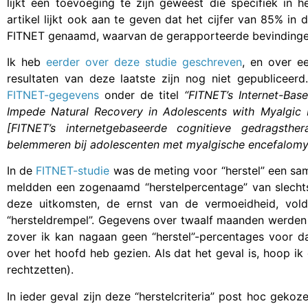
lijkt een toevoeging te zijn geweest die specifiek in 
artikel lijkt ook aan te geven dat het cijfer van 85% in
FITNET genaamd, waarvan de gerapporteerde bevindinge
Ik heb
eerder over deze studie geschreven
, en over e
resultaten van deze laatste zijn nog niet gepubliceer
FITNET-gegevens
onder de titel
“FITNET’s Internet-Bas
Impede Natural Recovery in Adolescents with Myalgic 
[FITNET’s internetgebaseerde cognitieve gedragsther
belemmeren bij adolescenten met myalgische encefalomye
In de
FITNET-studie
was de meting voor “herstel” een sam
meldden een zogenaamd “herstelpercentage” van slecht
deze uitkomsten, de ernst van de vermoeidheid, v
“hersteldrempel”. Gegevens over twaalf maanden werden 
zover ik kan nagaan geen “herstel”-percentages voor dat t
over het hoofd heb gezien. Als dat het geval is, hoop ik 
rechtzetten).
In ieder geval zijn deze “herstelcriteria” post hoc geko