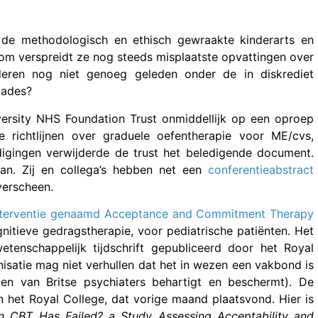
 de methodologisch en ethisch gewraakte kinderarts en
rom verspreidt ze nog steeds misplaatste opvattingen over
eren nog niet genoeg geleden onder de in diskrediet
gades?
ersity NHS Foundation Trust onmiddellijk op een oproep
 richtlijnen over graduele oefentherapie voor ME/cvs,
igingen verwijderde de trust het beledigende document.
an. Zij en collega’s hebben net een
conferentieabstract
verscheen.
nterventie genaamd Acceptance and Commitment Therapy
nitieve gedragstherapie, voor pediatrische patiënten. Het
tenschappelijk tijdschrift gepubliceerd door het Royal
isatie mag niet verhullen dat het in wezen een vakbond is
gen van Britse psychiaters behartigt en beschermt). De
 het Royal College, dat vorige maand plaatsvond. Hier is
CBT Has Failed? a Study Assessing Acceptability and