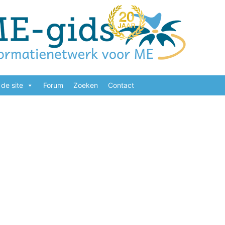
de site
Forum
Zoeken
Contact