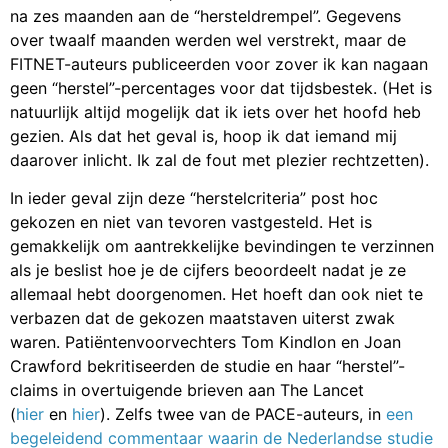
na zes maanden aan de “hersteldrempel”. Gegevens
over twaalf maanden werden wel verstrekt, maar de
FITNET-auteurs publiceerden voor zover ik kan nagaan
geen “herstel”-percentages voor dat tijdsbestek. (Het is
natuurlijk altijd mogelijk dat ik iets over het hoofd heb
gezien. Als dat het geval is, hoop ik dat iemand mij
daarover inlicht. Ik zal de fout met plezier rechtzetten).
In ieder geval zijn deze “herstelcriteria” post hoc
gekozen en niet van tevoren vastgesteld. Het is
gemakkelijk om aantrekkelijke bevindingen te verzinnen
als je beslist hoe je de cijfers beoordeelt nadat je ze
allemaal hebt doorgenomen. Het hoeft dan ook niet te
verbazen dat de gekozen maatstaven uiterst zwak
waren. Patiëntenvoorvechters Tom Kindlon en Joan
Crawford bekritiseerden de studie en haar “herstel”-
claims in overtuigende brieven aan The Lancet
(
hier
en
hier
). Zelfs twee van de PACE-auteurs, in
een
begeleidend commentaar waarin de Nederlandse studie