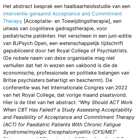
Het abstract besprak een haalbaarheidsstudie van een
interventie genaamd Acceptance and Commitment
Therapy
[Acceptatie- en Toewijdingstherapie], een
uitwas van cognitieve gedragstherapie, voor
pediatrische patiënten. Het verscheen in een juni-editie
van BJPsych Open, een wetenschappelijk tijdschrift
gepubliceerd door het Royal College of Psychiatrists.
(De nobele naam van deze organisatie mag niet
verhullen dat het in wezen een vakbond is die de
economische, professionele en politieke belangen van
Britse psychiaters behartigt en beschermt). De
conferentie was het Internationale Congres van 2022
van het Royal College, dat vorige maand plaatsvond.
Hier is de titel van het abstract:
“Why Should ACT Work
When CBT Has Failed? a Study Assessing Acceptability
and Feasibility of Acceptance and Commitment Therapy
(ACT) for Paediatric Patients With Chronic Fatigue
Syndrome/myalgic Encephalomyelitis (CFS/ME)”