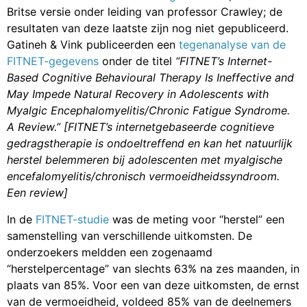
Britse versie onder leiding van professor Crawley; de
resultaten van deze laatste zijn nog niet gepubliceerd.
Gatineh & Vink publiceerden een
tegenanalyse van de
FITNET-gegevens
onder de titel
“FITNET’s Internet-
Based Cognitive Behavioural Therapy Is Ineffective and
May Impede Natural Recovery in Adolescents with
Myalgic Encephalomyelitis/Chronic Fatigue Syndrome.
A Review.” [FITNET’s internetgebaseerde cognitieve
gedragstherapie is ondoeltreffend en kan het natuurlijk
herstel belemmeren bij adolescenten met myalgische
encefalomyelitis/chronisch vermoeidheidssyndroom.
Een review]
In de
FITNET-studie
was de meting voor “herstel” een
samenstelling van verschillende uitkomsten. De
onderzoekers meldden een zogenaamd
“herstelpercentage” van slechts 63% na zes maanden, in
plaats van 85%. Voor een van deze uitkomsten, de ernst
van de vermoeidheid, voldeed 85% van de deelnemers