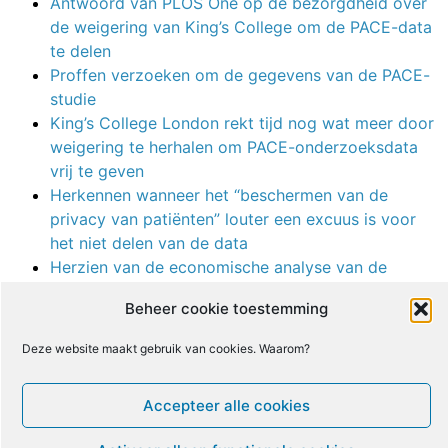
Antwoord van PLOS One op de bezorgdheid over
de weigering van King’s College om de PACE-data
te delen
Proffen verzoeken om de gegevens van de PACE-
studie
King’s College London rekt tijd nog wat meer door
weigering te herhalen om PACE-onderzoeksdata
vrij te geven
Herkennen wanneer het “beschermen van de
privacy van patiënten” louter een excuus is voor
het niet delen van de data
Herzien van de economische analyse van de
PACE-studie in PLoS One
Beheer cookie toestemming
Een inkijk in de aanval op het delen van data
Trial By Error, vervolgd: vragen voor Dr. White en
Deze website maakt gebruik van cookies. Waarom?
zijn collega’s van de PACE-studie
Niet-bekendgemaakte belangenconflicten in
Accepteer alle cookies
reviewprotocol van interventies voor medisch
onverklaarde symptomen