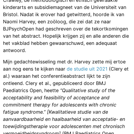
kinderarts en subsidiemagneet van de Universiteit van
Bristol. Nadat ik erover had getwitterd, hoorde ik van
Naomi Harvey, een zoöloog, die zei dat ze naar
BJPsychOpen had geschreven over de tekortkomingen
van het abstract. Hopelijk krijgen zij en alle anderen die
het vakblad hebben gewaarschuwd, een adequaat
antwoord.
Mijn gedachtewisseling met dr. Harvey zette mij ertoe
aan nog eens te kijken naar
de studie uit 2021
(Clery et
al.) waaraan het conferentieabstract lijkt te zijn
ontleend. Clery et al., gepubliceerd door BMJ
Paediatrics Open, heette
“Qualitative study of the
acceptability and feasibility of acceptance and
commitment therapy for adolescents with chronic
fatigue syndrome.”
[Kwalitatieve studie van de
aanvaardbaarheid en haalbaarheid van acceptatie- en
toewijdingstherapie voor adolescenten met chronisch
vermoeidheidssyndroom]
(BMJ Paediatrics Open