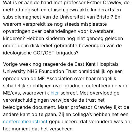
Wat is er aan de hand met professor Esther Crawley, de
methodologisch en ethisch gewraakte kinderarts en
subsidiemagneet van de Universiteit van Bristol? En
waarom verspreidt ze nog steeds misplaatste
opvattingen over behandelingen voor kwetsbare
kinderen? Hebben kinderen nog niet genoeg geleden
onder de in diskrediet gebrachte beweringen van de
ideologische CGT/GET-brigades?
Vorige week nog reageerde de East Kent Hospitals
University NHS Foundation Trust onmiddellijk op een
oproep van de ME Association over haar mogelijk
schadelijke richtlijnen over graduele oefentherapie voor
ME/cvs, waarover ik
hier
schreef. Met overvloedige
verontschuldigingen verwijderde de trust het
beledigende document. Maar professor Crawley lijkt de
andere kant op te gaan. Zij en collega’s hebben net een
conferentieabstract
gepubliceerd dat verouderd was op
het moment dat het verscheen.