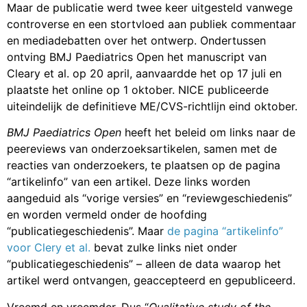
Maar de publicatie werd twee keer uitgesteld vanwege
controverse en een stortvloed aan publiek commentaar
en mediadebatten over het ontwerp. Ondertussen
ontving BMJ Paediatrics Open het manuscript van
Cleary et al. op 20 april, aanvaardde het op 17 juli en
plaatste het online op 1 oktober. NICE publiceerde
uiteindelijk de definitieve ME/CVS-richtlijn eind oktober.
BMJ Paediatrics Open
heeft het beleid om links naar de
peereviews van onderzoeksartikelen, samen met de
reacties van onderzoekers, te plaatsen op de pagina
“artikelinfo” van een artikel. Deze links worden
aangeduid als “vorige versies” en “reviewgeschiedenis”
en worden vermeld onder de hoofding
“publicatiegeschiedenis”. Maar
de pagina “artikelinfo”
voor Clery et al.
bevat zulke links niet onder
“publicatiegeschiedenis” – alleen de data waarop het
artikel werd ontvangen, geaccepteerd en gepubliceerd.
Vreemd en vreemder. Dus “
Qualitative study of the