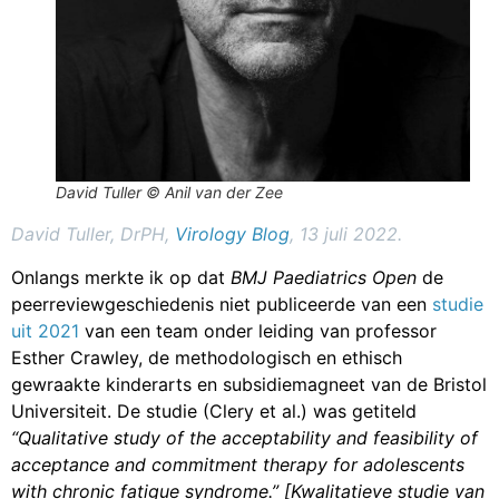
David Tuller © Anil van der Zee
David Tuller, DrPH,
Virology Blog
, 13 juli 2022.
Onlangs merkte ik op dat
BMJ Paediatrics Open
de
peerreviewgeschiedenis niet publiceerde van een
studie
uit 2021
van een team onder leiding van professor
Esther Crawley, de methodologisch en ethisch
gewraakte kinderarts en subsidiemagneet van de Bristol
Universiteit. De studie (Clery et al.) was getiteld
“Qualitative study of the acceptability and feasibility of
acceptance and commitment therapy for adolescents
with chronic fatigue syndrome.”
[Kwalitatieve studie van