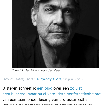
David Tuller © Anil van der Zee
David Tuller, DrPH,
Virology Blog
, 12 juli 2022.
Gisteren schreef ik
een blog
over een
zojuist
gepubliceerd, maar nu al verouderd conferentieabstract
van een team onder leiding van professor Esther
Crawley, de methodologisch en ethisch gewraakte