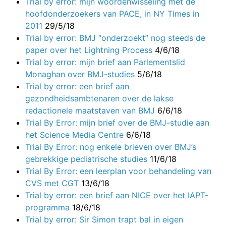
Trial by error: mijn woordenwisseling met de
hoofdonderzoekers van PACE, in NY Times in
2011
29/5/18
Trial by error: BMJ “onderzoekt” nog steeds de
paper over het Lightning Process
4/6/18
Trial by error: mijn brief aan Parlementslid
Monaghan over BMJ-studies
5/6/18
Trial by error: een brief aan
gezondheidsambtenaren over de lakse
redactionele maatstaven van BMJ
6/6/18
Trial By Error: mijn brief over de BMJ-studie aan
het Science Media Centre
6/6/18
Trial By Error: nog enkele brieven over BMJ’s
gebrekkige pediatrische studies
11/6/18
Trial By Error: een leerplan voor behandeling van
CVS met CGT
13/6/18
Trial by error: een brief aan NICE over het IAPT-
programma
18/6/18
Trial by error: Sir Simon trapt bal in eigen