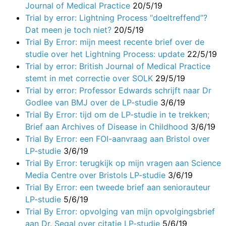
Journal of Medical Practice
20/5/19
Trial by error: Lightning Process “doeltreffend”?
Dat meen je toch niet?
20/5/19
Trial By Error: mijn meest recente brief over de
studie over het Lightning Process: update
22/5/19
Trial by error: British Journal of Medical Practice
stemt in met correctie over SOLK
29/5/19
Trial by error: Professor Edwards schrijft naar Dr
Godlee van BMJ over de LP-studie
3/6/19
Trial By Error: tijd om de LP-studie in te trekken;
Brief aan Archives of Disease in Childhood
3/6/19
Trial By Error: een FOI-aanvraag aan Bristol over
LP-studie
3/6/19
Trial By Error: terugkijk op mijn vragen aan Science
Media Centre over Bristols LP-studie
3/6/19
Trial By Error: een tweede brief aan seniorauteur
LP-studie
5/6/19
Trial By Error: opvolging van mijn opvolgingsbrief
aan Dr. Segal over citatie LP-studie
5/6/19