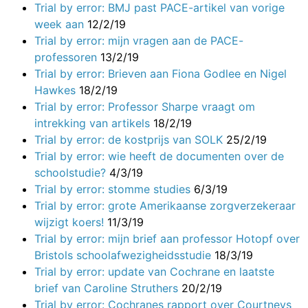
Trial by error: BMJ past PACE-artikel van vorige
week aan
12/2/19
Trial by error: mijn vragen aan de PACE-
professoren
13/2/19
Trial by error: Brieven aan Fiona Godlee en Nigel
Hawkes
18/2/19
Trial by error: Professor Sharpe vraagt om
intrekking van artikels
18/2/19
Trial by error: de kostprijs van SOLK
25/2/19
Trial by error: wie heeft de documenten over de
schoolstudie?
4/3/19
Trial by error: stomme studies
6/3/19
Trial by error: grote Amerikaanse zorgverzekeraar
wijzigt koers!
11/3/19
Trial by error: mijn brief aan professor Hotopf over
Bristols schoolafwezigheidsstudie
18/3/19
Trial by error: update van Cochrane en laatste
brief van Caroline Struthers
20/2/19
Trial by error: Cochranes rapport over Courtneys