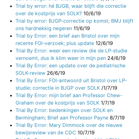
Trial by error: hé BJGB, waar blijft die correctie
over de kostprijs van SOLK?
10/6/19
Trial by error: BJGP-correctie op komst; BMJ blijft
ons hardnekkig negeren
11/6/19
Trial by Error: een brief aan Bristol over mijn
recente FOI-verzoek; plus update
12/6/19
Trial By Error: weer een review die de LP-studie
vernoemt, dus ik klim weer in mijn pen
24/6/19
Trial By Error: een update over de pediatrische
SOLK-review
26/6/19
Trial By Error: FOI-antwoord uit Bristol over LP-
studie; correctie in BJGP over SOLK
/1/7/19
Trial By Error: mijn brief aan Professor Chew-
Graham over de kostprijs van SOLK
1/7/19
Trial By Error: bedenkingen over SOLK en
Bermingham; Brief aan Professor Payne
8/7/19
Trial By Error: Mary Dimmock over de nieuwe
bewijsreview van de CDC
10/7/19