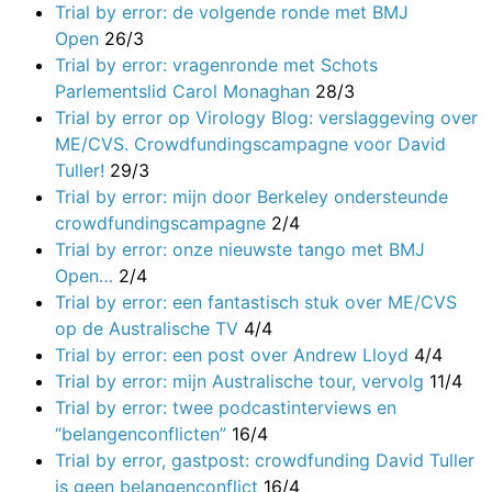
Trial by error: de volgende ronde met BMJ
Open
26/3
Trial by error: vragenronde met Schots
Parlementslid Carol Monaghan
28/3
Trial by error op Virology Blog: verslaggeving over
ME/CVS. Crowdfundingscampagne voor David
Tuller!
29/3
Trial by error: mijn door Berkeley ondersteunde
crowdfundingscampagne
2/4
Trial by error: onze nieuwste tango met BMJ
Open…
2/4
Trial by error: een fantastisch stuk over ME/CVS
op de Australische TV
4/4
Trial by error: een post over Andrew Lloyd
4/4
Trial by error: mijn Australische tour, vervolg
11/4
Trial by error: twee podcastinterviews en
“belangenconflicten”
16/4
Trial by error, gastpost: crowdfunding David Tuller
is geen belangenconflict
16/4