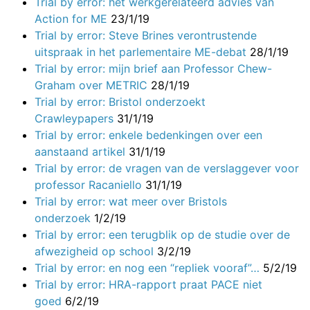
Trial by error: het werkgerelateerd advies van
Action for ME
23/1/19
Trial by error: Steve Brines verontrustende
uitspraak in het parlementaire ME-debat
28/1/19
Trial by error: mijn brief aan Professor Chew-
Graham over METRIC
28/1/19
Trial by error: Bristol onderzoekt
Crawleypapers
31/1/19
Trial by error: enkele bedenkingen over een
aanstaand artikel
31/1/19
Trial by error: de vragen van de verslaggever voor
professor Racaniello
31/1/19
Trial by error: wat meer over Bristols
onderzoek
1/2/19
Trial by error: een terugblik op de studie over de
afwezigheid op school
3/2/19
Trial by error: en nog een “repliek vooraf”…
5/2/19
Trial by error: HRA-rapport praat PACE niet
goed
6/2/19