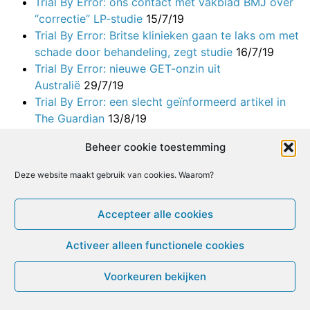
Trial By Error: ons contact met vakblad BMJ over
“correctie” LP-studie
15/7/19
Trial By Error: Britse klinieken gaan te laks om met
schade door behandeling, zegt studie
16/7/19
Trial By Error: nieuwe GET-onzin uit
Australië
29/7/19
Trial By Error: een slecht geïnformeerd artikel in
The Guardian
13/8/19
Trial By Error: mijn interview met de Australische
Beheer cookie toestemming
Dr. Don Lewis
19/8/19
Trial By Error: Joan McParlands getuigenis over
Deze website maakt gebruik van cookies. Waarom?
het Lightning Process
21/8/19
Trial By Error: BMJ’s gedrag is moreel failliet –
Accepteer alle cookies
open brief aan Dr. Godlee
28/8/19
Trial By Error: oproep tot intrekking van de LP-
Activeer alleen functionele cookies
studie
3/9/19
Trial By Error: hoofdauteur nieuwe bias-richtlijn
Voorkeuren bekijken
Cochrane was coauteur LP-studie
31/8/19
Trial By Error: meer over Cochranes nieuwe tool